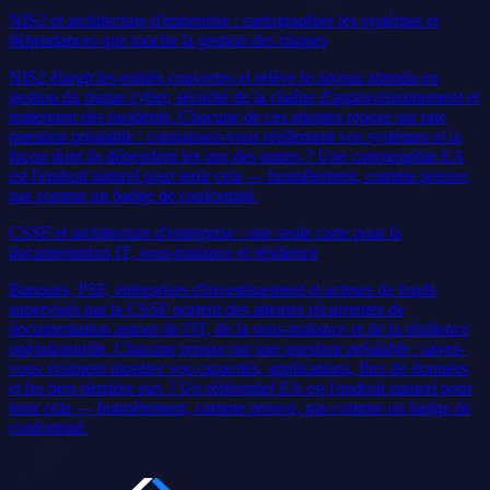
NIS2 et architecture d'entreprise : cartographier les systèmes et
dépendances que touche la gestion des risques
NIS2 élargit les entités couvertes et relève le niveau attendu en
gestion du risque cyber, sécurité de la chaîne d'approvisionnement et
traitement des incidents. Chacune de ces attentes repose sur une
question préalable : connaissez-vous réellement vos systèmes et la
façon dont ils dépendent les uns des autres ? Une cartographie EA
est l'endroit naturel pour tenir cela — honnêtement, comme preuve,
pas comme un badge de conformité.
CSSF et architecture d'entreprise : une seule carte pour la
documentation IT, sous-traitance et résilience
Banques, PSF, entreprises d'investissement et acteurs de fonds
supervisés par la CSSF portent des attentes récurrentes de
documentation autour de l'IT, de la sous-traitance et de la résilience
opérationnelle. Chacune repose sur une question préalable : savez-
vous vraiment montrer vos capacités, applications, flux de données
et les tiers derrière eux ? Un référentiel EA est l'endroit naturel pour
tenir cela — honnêtement, comme preuve, pas comme un badge de
conformité.