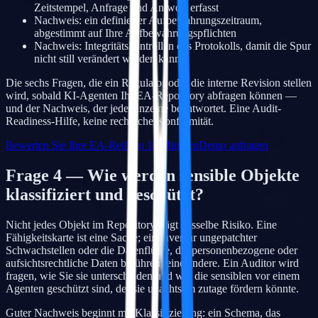
Zeitstempel, Anfrage und Antwort erfasst
Nachweis: ein definierter Aufbewahrungszeitraum,
abgestimmt auf Ihre Aufbewahrungspflichten
Nachweis: Integritätskontrollen des Protokolls, damit die Spur
nicht still verändert werden kann
Die sechs Fragen, die ein Regulator oder die interne Revision stellen
wird, sobald KI-Agenten Ihr EA-Repository abfragen können —
und der Nachweis, der jede einzelne beantwortet. Eine Audit-
Readiness-Hilfe, keine rechtliche Konformität.
Bewerten Sie Ihre EA-Reife in 10 Minuten
Demo anfragen
Frage 4 — Wie werden sensible Objekte
klassifiziert und geschützt?
Nicht jedes Objekt im Repository trägt dasselbe Risiko. Eine
Fähigkeitskarte ist eine Sache; ein Inventar ungepatchter
Schwachstellen oder die Datenflüsse, die personenbezogene oder
aufsichtsrechtliche Daten berühren, eine andere. Ein Auditor wird
fragen, wie Sie sie unterscheiden und wie die sensiblen vor einem
Agenten geschützt sind, der sie unachtsam zutage fördern könnte.
Guter Nachweis beginnt mit Klassifizierung: ein Schema, das