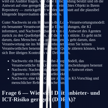
wird ein Auditor fragen, wer diese Entscheidung besitzt und ob die
Antwort auf eine geregelte Quelle — ein echtes Objekt in Ihrem
Repository — zurückgeführt werden kann statt auf die plausibel
klingende Improvisation eines Modells.
Guter Nachweis ist ein Human-in-the-Loop-Verantwortungsmodell:
ein benannter Verantwortlicher für Entscheidungen, die KI
informiert, und Nachverfolgbarkeit von der Antwort des Agenten
zurück zu den Quellobjekten, auf die er sich stützte. Es geht nicht
darum, dass Menschen alles genehmigen; es geht darum, dass
Verantwortung nie ins Modell verdunstet. Wenn Sie keinen
Verantwortlichen benennen und keine Quelle zitieren können, lesen
sich Ihre übrigen Kontrollen wie Dekoration.
Nachweis: ein Human-in-the-Loop-Modell, das
Verantwortliche für KI-informierte Entscheidungen benennt
Nachweis: Nachverfolgbarkeit von der Antwort eines
Agenten zu zitierbaren Quellobjekten
Nachweis: eine klare Grenze zwischen KI-Vorschlag und
menschlicher Referenzentscheidung
Frage 6 — Wie wird Drittanbieter- und
ICT-Risiko geregelt (DORA)?