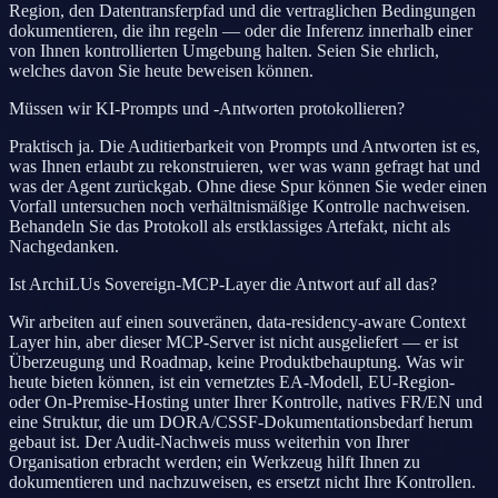
Region, den Datentransferpfad und die vertraglichen Bedingungen
dokumentieren, die ihn regeln — oder die Inferenz innerhalb einer
von Ihnen kontrollierten Umgebung halten. Seien Sie ehrlich,
welches davon Sie heute beweisen können.
Müssen wir KI-Prompts und -Antworten protokollieren?
Praktisch ja. Die Auditierbarkeit von Prompts und Antworten ist es,
was Ihnen erlaubt zu rekonstruieren, wer was wann gefragt hat und
was der Agent zurückgab. Ohne diese Spur können Sie weder einen
Vorfall untersuchen noch verhältnismäßige Kontrolle nachweisen.
Behandeln Sie das Protokoll als erstklassiges Artefakt, nicht als
Nachgedanken.
Ist ArchiLUs Sovereign-MCP-Layer die Antwort auf all das?
Wir arbeiten auf einen souveränen, data-residency-aware Context
Layer hin, aber dieser MCP-Server ist nicht ausgeliefert — er ist
Überzeugung und Roadmap, keine Produktbehauptung. Was wir
heute bieten können, ist ein vernetztes EA-Modell, EU-Region-
oder On-Premise-Hosting unter Ihrer Kontrolle, natives FR/EN und
eine Struktur, die um DORA/CSSF-Dokumentationsbedarf herum
gebaut ist. Der Audit-Nachweis muss weiterhin von Ihrer
Organisation erbracht werden; ein Werkzeug hilft Ihnen zu
dokumentieren und nachzuweisen, es ersetzt nicht Ihre Kontrollen.