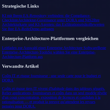
Strategische Links
KI mit Ihrem EA-Repository verbinden: die Compliance-
Checkliste
Architektur-Governance unter DORA und NIS2
Ihre
Architekturkarte und KI-Agenten: das Exfiltrationsrisiko
Bewerten
Sie Ihre EA-Reife
Demo anfragen
Enterprise-Architecture-Plattformen vergleichen
Leitfaden zur Auswahl einer Enterprise Architecture Software
Beste
Enterprise-Architecture-Tools
So wählen Sie eine Enterprise-
Architecture-Plattform aus
Verwandte Artikel
Coûts IT et risque fournisseur : une seule carte pour le budget et
DORA
Coûts et risque tiers IT vivent d'habitude dans des tableurs séparés.
Relier applications, fournisseurs et coûts dans un seul modèle révèle
d'un coup concentration, exposition de licences et candidats à la
rationalisation — et produit la preuve qu'attendent les revues
pensées pour DORA.