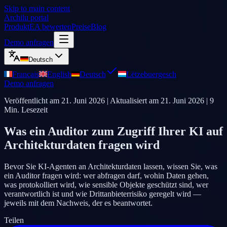
Skip to main content
Archilu portal
Produkt
EA bewerten
Preise
Blog
Demo anfragen
Deutsch
Français
English
Deutsch
Lëtzebuergesch
Demo anfragen
Veröffentlicht am
21. Juni 2026
| Aktualisiert am
21. Juni 2026
|
9
Min. Lesezeit
Was ein Auditor zum Zugriff Ihrer KI auf
Architekturdaten fragen wird
Bevor Sie KI-Agenten an Architekturdaten lassen, wissen Sie, was
ein Auditor fragen wird: wer abfragen darf, wohin Daten gehen,
was protokolliert wird, wie sensible Objekte geschützt sind, wer
verantwortlich ist und wie Drittanbieterrisiko geregelt wird —
jeweils mit dem Nachweis, der es beantwortet.
Teilen