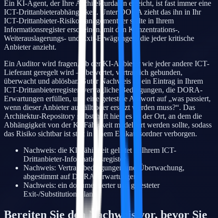
Ein KI-Agent, der Ihre Architekturdaten erreicht, ist fast immer eine
ICT-Drittanbieterabhängigkeit. Unter DORA zieht das ihn in Ihr
ICT-Drittanbieter-Risikomanagement: er sollte in Ihrem
Informationsregister erscheinen, mit den Konzentrations-,
Weiterauslagerungs- und Exit-Erwägungen, die jeder kritische
Anbieter anzieht.
Ein Auditor wird fragen, ob der KI-Anbieter wie jeder andere ICT-
Lieferant geregelt wird — bewertet, vertraglich gebunden,
überwacht und ablösbar. Guter Nachweis ist ein Eintrag in Ihrem
ICT-Drittanbieterregister, vertragliche Bedingungen, die DORA-
Erwartungen erfüllen, und eine getestete Antwort auf „was passiert,
wenn dieser Anbieter ausfällt oder ersetzt werden muss?“. Das
Architektur-Repository selbst hilft hier: es ist der Ort, an dem die
Abhängigkeit von der KI-Fähigkeit modelliert werden sollte, sodass
das Risiko sichtbar ist statt in einem Einkaufsordner verborgen.
Nachweis: die KI-Fähigkeit gelistet in Ihrem ICT-
Drittanbieter-Informationsregister
Nachweis: Vertragsbedingungen und Überwachung,
abgestimmt auf DORA-Erwartungen
Nachweis: ein dokumentierter und getesteter
Exit-/Substitutionsplan
Bereiten Sie den Nachweis vor, bevor Sie