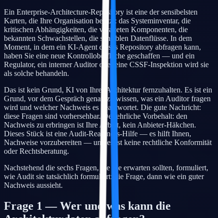
Ein Enterprise-Architecture-Repository ist eine der sensibelsten
Karten, die Ihre Organisation besitzt: das Systeminventar, die
kritischen Abhängigkeiten, die veralteten Komponenten, die
bekannten Schwachstellen, die sensiblen Datenflüsse. In dem
Moment, in dem ein KI-Agent dieses Repository abfragen kann,
haben Sie eine neue Kontrolloberfläche geschaffen — und ein
Regulator, ein interner Auditor oder eine CSSF-Inspektion wird sie
als solche behandeln.
Das ist kein Grund, KI von Ihrer Architektur fernzuhalten. Es ist ein
Grund, vor dem Gespräch genau zu wissen, was ein Auditor fragen
wird und welcher Nachweis es beantwortet. Die gute Nachricht:
diese Fragen sind vorhersehbar. Der ehrliche Vorbehalt: den
Nachweis zu erbringen ist Ihre Arbeit, kein Anbieter-Häkchen.
Dieses Stück ist eine Audit-Readiness-Hilfe — es hilft Ihnen,
Nachweise vorzubereiten — und es ist keine rechtliche Konformität
oder Rechtsberatung.
Nachstehend die sechs Fragen, die Sie erwarten sollten, formuliert,
wie Audit sie tatsächlich formuliert: die Frage, dann wie ein guter
Nachweis aussieht.
Frage 1 — Wer und was kann die