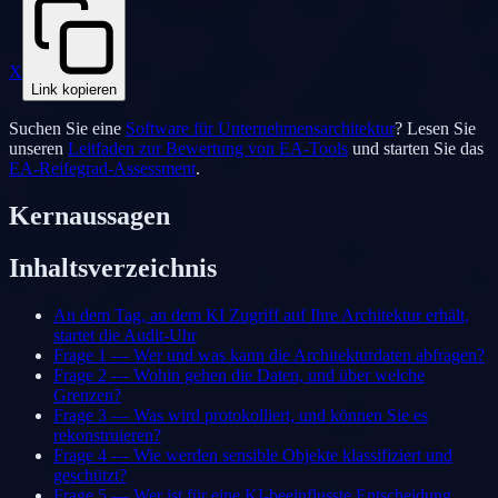
X
Link kopieren
Suchen Sie eine
Software für Unternehmensarchitektur
? Lesen Sie
unseren
Leitfaden zur Bewertung von EA-Tools
und starten Sie das
EA-Reifegrad-Assessment
.
Kernaussagen
Inhaltsverzeichnis
An dem Tag, an dem KI Zugriff auf Ihre Architektur erhält,
startet die Audit-Uhr
Frage 1 — Wer und was kann die Architekturdaten abfragen?
Frage 2 — Wohin gehen die Daten, und über welche
Grenzen?
Frage 3 — Was wird protokolliert, und können Sie es
rekonstruieren?
Frage 4 — Wie werden sensible Objekte klassifiziert und
geschützt?
Frage 5 — Wer ist für eine KI-beeinflusste Entscheidung