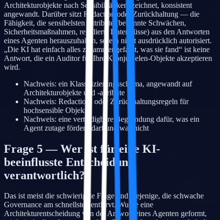
Architekturobjekte nach Sensibilität kennzeichnet, konsistent
angewandt. Darüber sitzt Redaction oder Zurückhaltung — die
Fähigkeit, die sensibelsten Attribute (bekannte Schwächen,
Sicherheitsmaßnahmen, regulierte Datenflüsse) aus den Antworten
eines Agenten herauszuhalten, sofern nicht ausdrücklich autorisiert.
„Die KI hat einfach alles zusammengefasst, was sie fand“ ist keine
Antwort, die ein Auditor für Ihre Kronjuwelen-Objekte akzeptieren
wird.
Nachweis: ein Klassifizierungsschema, angewandt auf
Architekturobjekte und -attribute
Nachweis: Redaction- oder Zurückhaltungsregeln für
hochsensible Objekte
Nachweis: eine verteidigbare Begründung dafür, was ein
Agent zutage fördern darf und was nicht
Frage 5 — Wer ist für eine KI-
beeinflusste Entscheidung
verantwortlich?
Das ist meist die schwierigste Frage und diejenige, die schwache
Governance am schnellsten entlarvt. Wurde eine
Architekturentscheidung von der Antwort eines Agenten geformt,