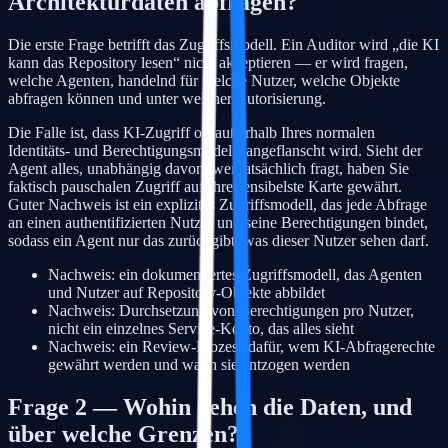
Architekturdaten abfragen?
Die erste Frage betrifft das Zugriffsmodell. Ein Auditor wird „die KI
kann das Repository lesen“ nicht akzeptieren — er wird fragen,
welche Agenten, handelnd für welche Nutzer, welche Objekte
abfragen können und unter welcher Autorisierung.
Die Falle ist, dass KI-Zugriff oft außerhalb Ihres normalen
Identitäts- und Berechtigungsmodells angeflanscht wird. Sieht der
Agent alles, unabhängig davon, wer tatsächlich fragt, haben Sie
faktisch pauschalen Zugriff auf Ihre sensibelste Karte gewährt.
Guter Nachweis ist ein explizites Zugriffsmodell, das jede Abfrage
an einen authentifizierten Nutzer und seine Berechtigungen bindet,
sodass ein Agent nur das zurückgibt, was dieser Nutzer sehen darf.
Nachweis: ein dokumentiertes Zugriffsmodell, das Agenten
und Nutzer auf Repository-Objekte abbildet
Nachweis: Durchsetzung von Berechtigungen pro Nutzer,
nicht ein einzelnes Service-Konto, das alles sieht
Nachweis: ein Review-Prozess dafür, wem KI-Abfragerechte
gewährt werden und wann sie entzogen werden
Frage 2 — Wohin gehen die Daten, und
über welche Grenzen?