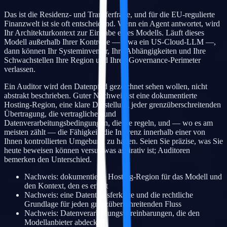
Das ist die Residenz- und Transferfrage, und für die EU-regulierte
Finanzwelt ist sie oft entscheidend. Wenn ein Agent antwortet, wird
Ihr Architekturkontext zur Eingabe eines Modells. Läuft dieses
Modell außerhalb Ihrer Kontrolle — etwa ein US-Cloud-LLM —,
dann können Ihr Systeminventar, Ihre Abhängigkeiten und Ihre
Schwachstellen Ihre Region und Ihren Governance-Perimeter
verlassen.
Ein Auditor wird den Datenpfad gezeichnet sehen wollen, nicht
abstrakt beschrieben. Guter Nachweis ist eine dokumentierte
Hosting-Region, eine klare Darstellung jeder grenzüberschreitenden
Übertragung, die vertraglichen und
Datenverarbeitungsbedingungen, die sie regeln, und — wo es am
meisten zählt — die Fähigkeit, die Inferenz innerhalb einer von
Ihnen kontrollierten Umgebung zu halten. Seien Sie präzise, was Sie
heute beweisen können versus was aspirativ ist; Auditoren
bemerken den Unterschied.
Nachweis: dokumentierte Hosting-Region für das Modell und
den Kontext, den es erhält
Nachweis: eine Datentransferkarte und die rechtliche
Grundlage für jeden grenzüberschreitenden Fluss
Nachweis: Datenverarbeitungsvereinbarungen, die den
Modellanbieter abdecken