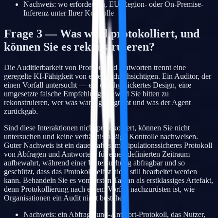
Nachweis: wo erforderlich, EU-Region- oder On-Premise-
Inferenz unter Ihrer Kontrolle
Frage 3 — Was wird protokolliert, und
können Sie es rekonstruieren?
Die Auditierbarkeit von Prompts und Antworten trennt eine
geregelte KI-Fähigkeit von einer undurchsichtigen. Ein Auditor, der
einen Vorfall untersucht — ein durchgesickertes Design, eine
umgesetzte falsche Empfehlung —, wird Sie bitten zu
rekonstruieren, wer was wann gefragt hat und was der Agent
zurückgab.
Sind diese Interaktionen nicht protokolliert, können Sie nicht
untersuchen und keine verhältnismäßige Kontrolle nachweisen.
Guter Nachweis ist ein dauerhaftes, manipulationssicheres Protokoll
von Abfragen und Antworten, für einen definierten Zeitraum
aufbewahrt, während einer Untersuchung abfragbar und so
geschützt, dass das Protokoll selbst nicht still bearbeitet werden
kann. Behandeln Sie es vom ersten Tag an als erstklassiges Artefakt,
denn Protokollierung nach einem Vorfall nachzurüsten ist, wie
Organisationen ein Audit nicht bestehen.
Nachweis: ein Abfrage-und-Antwort-Protokoll, das Nutzer,