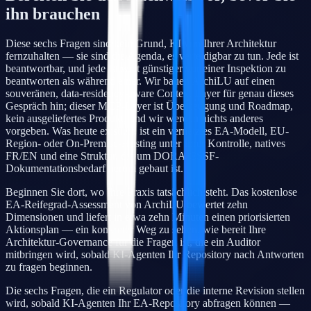
ihn brauchen
Diese sechs Fragen sind kein Grund, KI von Ihrer Architektur
fernzuhalten — sie sind die Agenda, es verteidigbar zu tun. Jede ist
beantwortbar, und jede ist weit günstiger vor einer Inspektion zu
beantworten als während einer. Wir bauen ArchiLU auf einen
souveränen, data-residency-aware Context Layer für genau dieses
Gespräch hin; dieser MCP-Layer ist Überzeugung und Roadmap,
kein ausgeliefertes Produkt, und wir werden nichts anderes
vorgeben. Was heute existiert, ist ein vernetztes EA-Modell, EU-
Region- oder On-Premise-Hosting unter Ihrer Kontrolle, natives
FR/EN und eine Struktur, die um DORA/CSSF-
Dokumentationsbedarf herum gebaut ist.
Beginnen Sie dort, wo Ihre Praxis tatsächlich steht. Das kostenlose
EA-Reifegrad-Assessment von ArchiLU bewertet zehn
Dimensionen und liefert in etwa zehn Minuten einen priorisierten
Aktionsplan — ein konkreter Weg zu sehen, wie bereit Ihre
Architektur-Governance für die Fragen ist, die ein Auditor
mitbringen wird, sobald KI-Agenten Ihr Repository nach Antworten
zu fragen beginnen.
Die sechs Fragen, die ein Regulator oder die interne Revision stellen
wird, sobald KI-Agenten Ihr EA-Repository abfragen können —