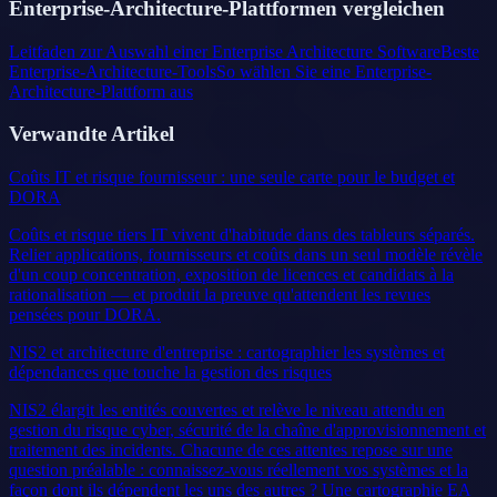
Enterprise-Architecture-Plattformen vergleichen
Leitfaden zur Auswahl einer Enterprise Architecture Software
Beste
Enterprise-Architecture-Tools
So wählen Sie eine Enterprise-
Architecture-Plattform aus
Verwandte Artikel
Coûts IT et risque fournisseur : une seule carte pour le budget et
DORA
Coûts et risque tiers IT vivent d'habitude dans des tableurs séparés.
Relier applications, fournisseurs et coûts dans un seul modèle révèle
d'un coup concentration, exposition de licences et candidats à la
rationalisation — et produit la preuve qu'attendent les revues
pensées pour DORA.
NIS2 et architecture d'entreprise : cartographier les systèmes et
dépendances que touche la gestion des risques
NIS2 élargit les entités couvertes et relève le niveau attendu en
gestion du risque cyber, sécurité de la chaîne d'approvisionnement et
traitement des incidents. Chacune de ces attentes repose sur une
question préalable : connaissez-vous réellement vos systèmes et la
façon dont ils dépendent les uns des autres ? Une cartographie EA