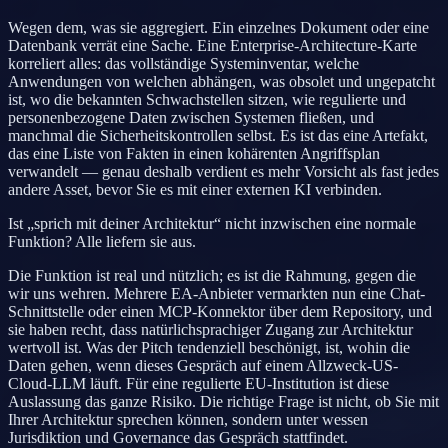
Wegen dem, was sie aggregiert. Ein einzelnes Dokument oder eine
Datenbank verrät eine Sache. Eine Enterprise-Architecture-Karte
korreliert alles: das vollständige Systeminventar, welche
Anwendungen von welchen abhängen, was obsolet und ungepatcht
ist, wo die bekannten Schwachstellen sitzen, wie regulierte und
personenbezogene Daten zwischen Systemen fließen, und
manchmal die Sicherheitskontrollen selbst. Es ist das eine Artefakt,
das eine Liste von Fakten in einen kohärenten Angriffsplan
verwandelt — genau deshalb verdient es mehr Vorsicht als fast jedes
andere Asset, bevor Sie es mit einer externen KI verbinden.
Ist „sprich mit deiner Architektur“ nicht inzwischen eine normale
Funktion? Alle liefern sie aus.
Die Funktion ist real und nützlich; es ist die Rahmung, gegen die
wir uns wehren. Mehrere EA-Anbieter vermarkten nun eine Chat-
Schnittstelle oder einen MCP-Konnektor über dem Repository, und
sie haben recht, dass natürlichsprachiger Zugang zur Architektur
wertvoll ist. Was der Pitch tendenziell beschönigt, ist, wohin die
Daten gehen, wenn dieses Gespräch auf einem Allzweck-US-
Cloud-LLM läuft. Für eine regulierte EU-Institution ist diese
Auslassung das ganze Risiko. Die richtige Frage ist nicht, ob Sie mit
Ihrer Architektur sprechen können, sondern unter wessen
Jurisdiktion und Governance das Gespräch stattfindet.