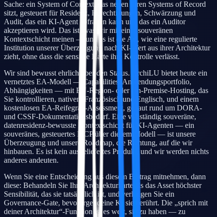
Sache: ein System of Context, das neben Ihren Systems of Record
sitzt, gesteuert für Residenz, Berechtigungen, Schwärzung und
Audit, das ein KI-Agent abfragen kann und das ein Auditor
akzeptieren wird. Das ist, was wir mit einer souveränen
Kontextschicht meinen — und es ist die Art, wie eine regulierte
Institution unserer Überzeugung nach KI-Wert aus ihrer Architektur
zieht, ohne dass die sensible Karte ihre Kontrolle verlässt.
Wir sind bewusst ehrlich über den Status. ArchiLU bietet heute ein
vernetztes EA-Modell — Capabilities, Anwendungsportfolio,
Abhängigkeiten — mit EU-Region- oder On-Premise-Hosting, das
Sie kontrollieren, nativem Französisch und Englisch, und einem
kostenlosen EA-Reifegrad-Assessment, gebaut rund um DORA-
und CSSF-Dokumentationsbedarf. Eine vollständig souveräne,
datenresidenz-bewusste Kontextschicht für KI-Agenten — ein
souveränes, gesteuertes MCP über diesem Modell — ist unsere
Überzeugung und unsere Roadmap, die Richtung, auf die wir
hinbauen. Es ist kein ausgeliefertes Produkt, und wir werden nichts
anderes andeuten.
Wenn Sie eine Entscheidung aus diesem Beitrag mitnehmen, dann
diese: Behandeln Sie Ihre Architekturkarte als das Asset höchster
Sensibilität, das sie tatsächlich ist, und verlangen Sie ein
Governance-Gate, bevor irgendeine KI sie berührt. Die „sprich mit
deiner Architektur“-Funktion ist es wert, sie zu haben — zu