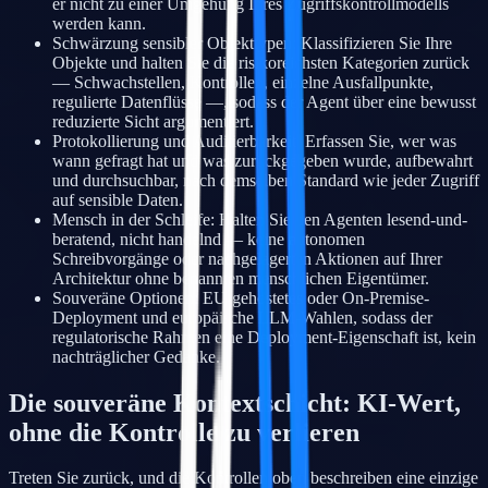
er nicht zu einer Umgehung Ihres Zugriffskontrollmodells
werden kann.
Schwärzung sensibler Objekttypen: Klassifizieren Sie Ihre
Objekte und halten Sie die risikoreichsten Kategorien zurück
— Schwachstellen, Kontrollen, einzelne Ausfallpunkte,
regulierte Datenflüsse —, sodass der Agent über eine bewusst
reduzierte Sicht argumentiert.
Protokollierung und Auditierbarkeit: Erfassen Sie, wer was
wann gefragt hat und was zurückgegeben wurde, aufbewahrt
und durchsuchbar, nach demselben Standard wie jeder Zugriff
auf sensible Daten.
Mensch in der Schleife: Halten Sie den Agenten lesend-und-
beratend, nicht handelnd — keine autonomen
Schreibvorgänge oder nachgelagerten Aktionen auf Ihrer
Architektur ohne benannten menschlichen Eigentümer.
Souveräne Optionen: EU-gehostetes oder On-Premise-
Deployment und europäische LLM-Wahlen, sodass der
regulatorische Rahmen eine Deployment-Eigenschaft ist, kein
nachträglicher Gedanke.
Die souveräne Kontextschicht: KI-Wert,
ohne die Kontrolle zu verlieren
Treten Sie zurück, und die Kontrollen oben beschreiben eine einzige