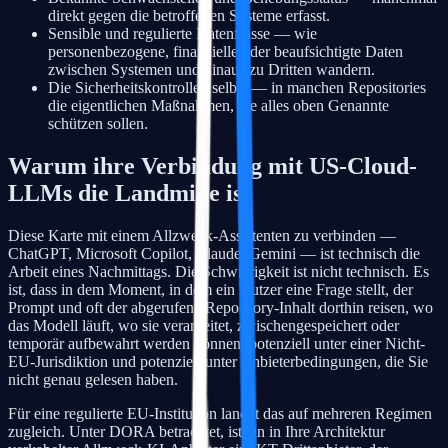
direkt gegen die betroffenen Systeme erfasst.
Sensible und regulierte Datenflüsse — wie
personenbezogene, finanzielle oder beaufsichtigte Daten
zwischen Systemen und hinaus zu Dritten wandern.
Die Sicherheitskontrollen selbst — in manchen Repositories
die eigentlichen Maßnahmen, die alles oben Genannte
schützen sollen.
Warum ihre Verbindung mit US-Cloud-
LLMs die Landmine ist
Diese Karte mit einem Allzweck-Assistenten zu verbinden —
ChatGPT, Microsoft Copilot, Claude, Gemini — ist technisch die
Arbeit eines Nachmittags. Die Schwierigkeit ist nicht technisch. Es
ist, dass in dem Moment, in dem ein Nutzer eine Frage stellt, der
Prompt und oft der abgerufene Repository-Inhalt dorthin reisen, wo
das Modell läuft, wo sie verarbeitet, zwischengespeichert oder
temporär aufbewahrt werden können, potenziell unter einer Nicht-
EU-Jurisdiktion und potenziell unter Anbieterbedingungen, die Sie
nicht genau gelesen haben.
Für eine regulierte EU-Institution landet das auf mehreren Regimen
zugleich. Unter DORA betrachtet, ist ein in Ihre Architektur