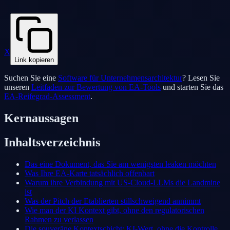
X
Link kopieren
Suchen Sie eine
Software für Unternehmensarchitektur
? Lesen Sie
unseren
Leitfaden zur Bewertung von EA-Tools
und starten Sie das
EA-Reifegrad-Assessment
.
Kernaussagen
Inhaltsverzeichnis
Das eine Dokument, das Sie am wenigsten leaken möchten
Was Ihre EA-Karte tatsächlich offenbart
Warum ihre Verbindung mit US-Cloud-LLMs die Landmine
ist
Was der Pitch der Etablierten stillschweigend annimmt
Wie man der KI Kontext gibt, ohne den regulatorischen
Rahmen zu verlassen
Die souveräne Kontextschicht: KI-Wert, ohne die Kontrolle