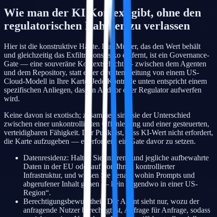
Wie man der KI Kontext gibt, ohne den
regulatorischen Rahmen zu verlassen
Hier ist die konstruktive Hälfte. Das Muster, das den Wert behält
und gleichzeitig das Exfiltrationsrisiko entfernt, ist ein Governance-
Gate — eine souveräne Kontextschicht — zwischen dem Agenten
und dem Repository, statt einer direkten Leitung von einem US-
Cloud-Modell in Ihre Karte. Jede Kontrolle unten entspricht einem
spezifischen Anliegen, das ein Auditor oder Regulator aufwerfen
wird.
Keine davon ist exotisch; zusammen sind sie der Unterschied
zwischen einer unkontrollierten Offenlegung und einer gesteuerten,
verteidigbaren Fähigkeit. Der Punkt ist, dass KI-Wert nicht erfordert,
die Karte aufzugeben — er erfordert, ein Gate davor zu setzen.
Datenresidenz: Halten Sie Inferenz und jegliche aufbewahrte
Daten in der EU oder auf von Ihnen kontrollierter
Infrastruktur, und wissen Sie genau, wohin Prompts und
abgerufener Inhalt gehen — kein „irgendwo in einer US-
Region“.
Berechtigungsbewusstheit: Der Agent sieht nur, wozu der
anfragende Nutzer berechtigt ist, Anfrage für Anfrage, sodass