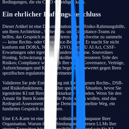
Bedingungen, die ein CISO verteidigen kann.
Ein ehrlicher Haftungsausschluss
Dieser Artikel ist eine Dokumentations- und Risiko-Rahmungshilfe,
um Ihren Architektur-, Sicherheits- und Compliance-Teams zu
helfen, das Gespräch zu strukturieren und Nachweise zu sammeln
— keine Rechts- oder Compliance-Beratung. Er macht Sie nicht
konform mit DORA, NIS2, DSGVO, dem EU AI Act, CSSF-
Erwartungen oder irgendeinem anderen Regime. Souveränes
Hosting, Schwärzung und Protokollierung adressieren Teile des
Risikos; Compliance wird durch Ihre eigene Governance, Verträge,
Aufzeichnungen und Kontrollen begründet, bewertet gegen Ihren
spezifischen regulatorischen Perimeter.
Validieren Sie jede Entscheidung mit Ihren eigenen Rechts-, DSB-
und Risikofunktionen, gegen Ihre spezifische Situation, bevor Sie
irgendeine KI mit Ihrer Architekturkarte verbinden. Wenn Sie den
Ansatz für Ihren Kontext auf die Probe stellen wollen, sind das
Reifegrad-Assessment und eine Demo der schnellste Weg, ein
fundiertes Gespräch zu beginnen.
Eine EA-Karte ist eine nahezu vollständige Blaupause Ihrer
Organisation. Warum ihre Verbindung mit externen LLMs Ihre
einzige Exposition höchster Sensibilität ist — und wie Sie KI-