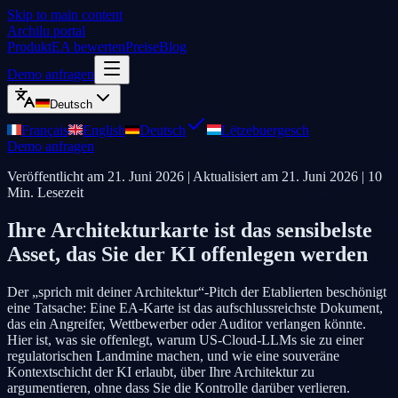
Skip to main content
Archilu portal
Produkt
EA bewerten
Preise
Blog
Demo anfragen
Deutsch
Français
English
Deutsch
Lëtzebuergesch
Demo anfragen
Veröffentlicht am
21. Juni 2026
| Aktualisiert am
21. Juni 2026
|
10
Min. Lesezeit
Ihre Architekturkarte ist das sensibelste
Asset, das Sie der KI offenlegen werden
Der „sprich mit deiner Architektur“-Pitch der Etablierten beschönigt
eine Tatsache: Eine EA-Karte ist das aufschlussreichste Dokument,
das ein Angreifer, Wettbewerber oder Auditor verlangen könnte.
Hier ist, was sie offenlegt, warum US-Cloud-LLMs sie zu einer
regulatorischen Landmine machen, und wie eine souveräne
Kontextschicht der KI erlaubt, über Ihre Architektur zu
argumentieren, ohne dass Sie die Kontrolle darüber verlieren.