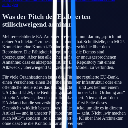
anfragen
Was der Pitch der Etablierten
stillschweigend annimmt
Mehrere etablierte EA-Anbieter wetteifern nun darum, „sprich mit
deiner Architektur“ zu besitzen — eine Chat-Schnittstelle, ein MCP-
Konnektor, eine Kontext-Engineering-Geschichte über dem
Repository. Die Fähigkeit ist legitim und die Demos sind
überzeugend. Aber fast alle ruhen auf einer unausgesprochenen
Annahme: dass es akzeptabel ist, Ihr EA-Repository mit einem
Allzweck-, überwiegend US-gehosteten Modell zu verbinden.
Für viele Organisationen ist es das. Für eine regulierte EU-Bank,
einen Versicherer, einen Betreiber kritischer Infrastruktur oder eine
öffentliche Stelle ist es das häufig nicht — und „es lief auf einem
US-Cloud-LLM, die Bedingungen sahen in der UI in Ordnung aus“
ist kein Nachweis, den ein Auditor akzeptiert. Niemand auf dem
EA-Markt hat die souveräne, governance-first Seite dieses
Gesprächs wirklich besetzt. Das ist die Lücke, um die es in diesem
Artikel — und in unserer Positionierung — geht. Nicht „wir machen
auch MCP“, sondern „so argumentiert die KI über Ihre Architektur,
ohne dass Sie die Kontrolle darüber verlieren“.