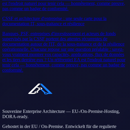
est l'endroit naturel pour tenir cela — honnêtement, comme preuve,
pas comme un badge de conformité.
CSSF et architecture d'entreprise : une seule carte pour la
documentation IT, sous-traitance et résilience
Banques, PSF, entreprises d'investissement et acteurs de fonds
supervisés par la CSSF portent des attentes récurrentes de
documentation autour de l'IT, de la sous-traitance et de la résilience
opérationnelle. Chacune repose sur une question préalable : savez-
vous vraiment montrer vos capacités, applications, flux de données
et les tiers derrière eux ? Un référentiel EA est l'endroit naturel pour
tenir cela — honnêtement, comme preuve, pas comme un badge de
conformité.
Souveräne Enterprise Architecture — EU-/On-Premise-Hosting,
DORA-ready.
Gehostet in der EU / On-Premise. Entwickelt für die regulierte