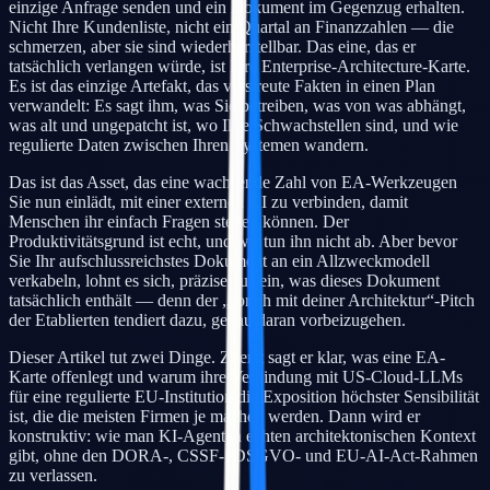
einzige Anfrage senden und ein Dokument im Gegenzug erhalten.
Nicht Ihre Kundenliste, nicht ein Quartal an Finanzzahlen — die
schmerzen, aber sie sind wiederherstellbar. Das eine, das er
tatsächlich verlangen würde, ist Ihre Enterprise-Architecture-Karte.
Es ist das einzige Artefakt, das verstreute Fakten in einen Plan
verwandelt: Es sagt ihm, was Sie betreiben, was von was abhängt,
was alt und ungepatcht ist, wo Ihre Schwachstellen sind, und wie
regulierte Daten zwischen Ihren Systemen wandern.
Das ist das Asset, das eine wachsende Zahl von EA-Werkzeugen
Sie nun einlädt, mit einer externen KI zu verbinden, damit
Menschen ihr einfach Fragen stellen können. Der
Produktivitätsgrund ist echt, und wir tun ihn nicht ab. Aber bevor
Sie Ihr aufschlussreichstes Dokument an ein Allzweckmodell
verkabeln, lohnt es sich, präzise zu sein, was dieses Dokument
tatsächlich enthält — denn der „sprich mit deiner Architektur“-Pitch
der Etablierten tendiert dazu, genau daran vorbeizugehen.
Dieser Artikel tut zwei Dinge. Zuerst sagt er klar, was eine EA-
Karte offenlegt und warum ihre Verbindung mit US-Cloud-LLMs
für eine regulierte EU-Institution die Exposition höchster Sensibilität
ist, die die meisten Firmen je machen werden. Dann wird er
konstruktiv: wie man KI-Agenten echten architektonischen Kontext
gibt, ohne den DORA-, CSSF-, DSGVO- und EU-AI-Act-Rahmen
zu verlassen.