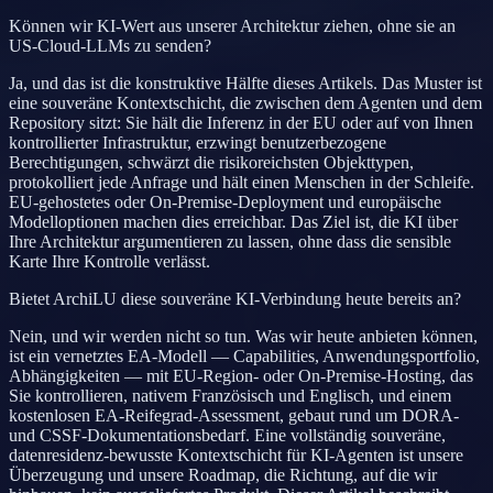
Können wir KI-Wert aus unserer Architektur ziehen, ohne sie an
US-Cloud-LLMs zu senden?
Ja, und das ist die konstruktive Hälfte dieses Artikels. Das Muster ist
eine souveräne Kontextschicht, die zwischen dem Agenten und dem
Repository sitzt: Sie hält die Inferenz in der EU oder auf von Ihnen
kontrollierter Infrastruktur, erzwingt benutzerbezogene
Berechtigungen, schwärzt die risikoreichsten Objekttypen,
protokolliert jede Anfrage und hält einen Menschen in der Schleife.
EU-gehostetes oder On-Premise-Deployment und europäische
Modelloptionen machen dies erreichbar. Das Ziel ist, die KI über
Ihre Architektur argumentieren zu lassen, ohne dass die sensible
Karte Ihre Kontrolle verlässt.
Bietet ArchiLU diese souveräne KI-Verbindung heute bereits an?
Nein, und wir werden nicht so tun. Was wir heute anbieten können,
ist ein vernetztes EA-Modell — Capabilities, Anwendungsportfolio,
Abhängigkeiten — mit EU-Region- oder On-Premise-Hosting, das
Sie kontrollieren, nativem Französisch und Englisch, und einem
kostenlosen EA-Reifegrad-Assessment, gebaut rund um DORA-
und CSSF-Dokumentationsbedarf. Eine vollständig souveräne,
datenresidenz-bewusste Kontextschicht für KI-Agenten ist unsere
Überzeugung und unsere Roadmap, die Richtung, auf die wir