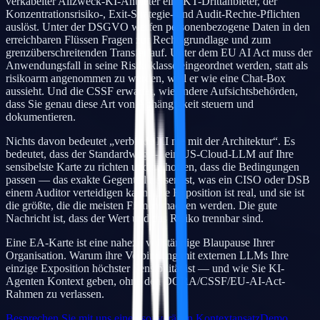
verkabelter Allzweck-KI-Anbieter ein IKT-Drittanbieter, der
Konzentrationsrisiko-, Exit-Strategie- und Audit-Rechte-Pflichten
auslöst. Unter der DSGVO werfen personenbezogene Daten in den
erreichbaren Flüssen Fragen zur Rechtsgrundlage und zum
grenzüberschreitenden Transfer auf. Unter dem EU AI Act muss der
Anwendungsfall in seine Risikoklasse eingeordnet werden, statt als
risikoarm angenommen zu werden, weil er wie eine Chat-Box
aussieht. Und die CSSF erwartet, wie andere Aufsichtsbehörden,
dass Sie genau diese Art von Abhängigkeit steuern und
dokumentieren.
Nichts davon bedeutet „verbinde KI nie mit der Architektur“. Es
bedeutet, dass der Standardweg — ein US-Cloud-LLM auf Ihre
sensibelste Karte zu richten und zu hoffen, dass die Bedingungen
passen — das exakte Gegenteil dessen ist, was ein CISO oder DSB
einem Auditor verteidigen kann. Die Exposition ist real, und sie ist
die größte, die die meisten Firmen machen werden. Die gute
Nachricht ist, dass der Wert und das Risiko trennbar sind.
Eine EA-Karte ist eine nahezu vollständige Blaupause Ihrer
Organisation. Warum ihre Verbindung mit externen LLMs Ihre
einzige Exposition höchster Sensibilität ist — und wie Sie KI-
Agenten Kontext geben, ohne den DORA/CSSF/EU-AI-Act-
Rahmen zu verlassen.
Besprechen Sie mit uns einen souveränen Kontextansatz
Demo