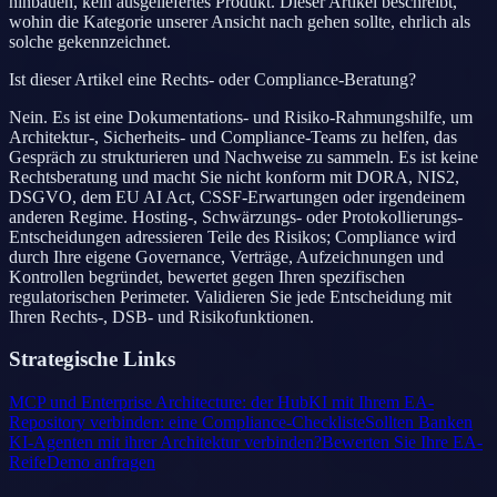
hinbauen, kein ausgeliefertes Produkt. Dieser Artikel beschreibt,
wohin die Kategorie unserer Ansicht nach gehen sollte, ehrlich als
solche gekennzeichnet.
Ist dieser Artikel eine Rechts- oder Compliance-Beratung?
Nein. Es ist eine Dokumentations- und Risiko-Rahmungshilfe, um
Architektur-, Sicherheits- und Compliance-Teams zu helfen, das
Gespräch zu strukturieren und Nachweise zu sammeln. Es ist keine
Rechtsberatung und macht Sie nicht konform mit DORA, NIS2,
DSGVO, dem EU AI Act, CSSF-Erwartungen oder irgendeinem
anderen Regime. Hosting-, Schwärzungs- oder Protokollierungs-
Entscheidungen adressieren Teile des Risikos; Compliance wird
durch Ihre eigene Governance, Verträge, Aufzeichnungen und
Kontrollen begründet, bewertet gegen Ihren spezifischen
regulatorischen Perimeter. Validieren Sie jede Entscheidung mit
Ihren Rechts-, DSB- und Risikofunktionen.
Strategische Links
MCP und Enterprise Architecture: der Hub
KI mit Ihrem EA-
Repository verbinden: eine Compliance-Checkliste
Sollten Banken
KI-Agenten mit ihrer Architektur verbinden?
Bewerten Sie Ihre EA-
Reife
Demo anfragen