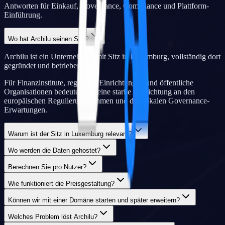
Antworten für Einkauf, Governance, Compliance und Plattform-
Einführung.
Wo hat Archilu seinen Sitz?
Archilu ist ein Unternehmen mit Sitz in Luxemburg, vollständig dort
gegründet und betrieben.
Für Finanzinstitute, regulierte Einrichtungen und öffentliche
Organisationen bedeutet dies eine starke Ausrichtung an den
europäischen Regulierungsrahmen und den lokalen Governance-
Erwartungen.
Warum ist der Sitz in Luxemburg relevant?
Wo werden die Daten gehostet?
Berechnen Sie pro Nutzer?
Wie funktioniert die Preisgestaltung?
Können wir mit einer Domäne starten und später erweitern?
Welches Problem löst Archilu?