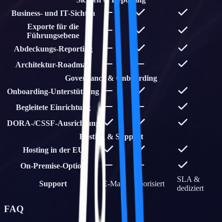
Business- und IT-Sichten
Exporte für die
Führungsebene
Abdeckungs-Reporting
Architektur-Roadmap
Governance & Onboarding
Onboarding-Unterstützung
Begleitete Einrichtung
DORA-/CSSF-Ausrichtung
Hosting & Support
Hosting in der EU
On-Premise-Option
SLA &
Support
E-Mail
Priorisiert
dediziert
FAQ