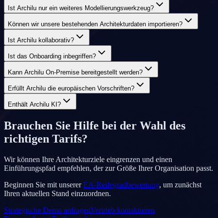
Ist Archilu nur ein weiteres Modellierungswerkzeug?
Können wir unsere bestehenden Architekturdaten importieren?
Ist Archilu kollaborativ?
Ist das Onboarding inbegriffen?
Kann Archilu On-Premise bereitgestellt werden?
Erfüllt Archilu die europäischen Vorschriften?
Enthält Archilu KI?
Brauchen Sie Hilfe bei der Wahl des
richtigen Tarifs?
Wir können Ihre Architekturziele eingrenzen und einen
Einführungspfad empfehlen, der zur Größe Ihrer Organisation passt.
Beginnen Sie mit unserer
EA-Reifegradbewertung
, um zunächst
Ihren aktuellen Stand einzuordnen.
Strategische Demo anfragen
Vertrieb kontaktieren