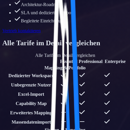
Architektur-Roadmap
SLA und dedizierter Support
Begleitete Einrichtung
Vertrieb kontaktieren
Alle Tarife im Detail vergleichen
Alle Tarife im Detail vergleichen
Essential
Professional
Enterprise
Mapping & Portfolio
Dedizierter Workspace
Unbegrenzte Nutzer
Excel-Import
Capability Map
Erweitertes Mapping
Massendatenimport
Sichten & Reporting