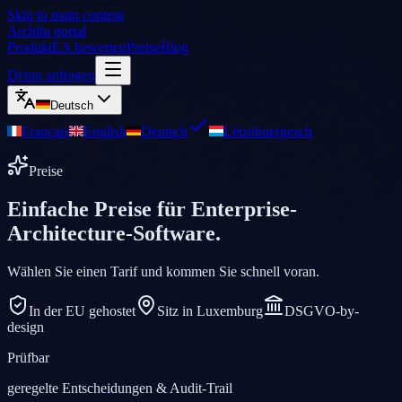
Skip to main content
Archilu portal
Produkt
EA bewerten
Preise
Blog
Demo anfragen
Deutsch
Français
English
Deutsch
Lëtzebuergesch
Preise
Einfache Preise für Enterprise-
Architecture-Software.
Wählen Sie einen Tarif und kommen Sie schnell voran.
In der EU gehostet
Sitz in Luxemburg
DSGVO-by-
design
Prüfbar
geregelte Entscheidungen & Audit-Trail