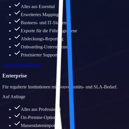
Alles aus Essential
Erweitertes Mapping
Business- und IT-Sichten
Exporte für die Führungsebene
Abdeckungs-Reporting
Onboarding-Unterstützung
Priorisierter Support
Vertrieb kontaktieren
Enterprise
Für regulierte Institutionen mit Souveränitäts- und SLA-Bedarf.
Auf Anfrage
Alles aus Professional
On-Premise-Option
Massendatenimport