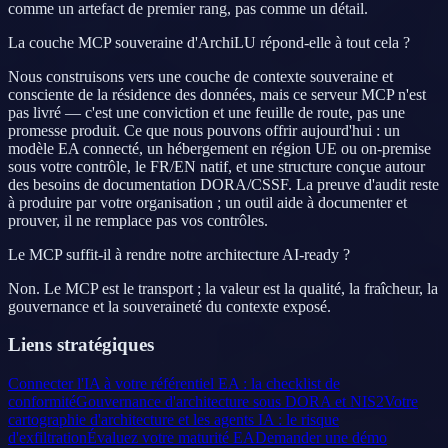
comme un artefact de premier rang, pas comme un détail.
La couche MCP souveraine d'ArchiLU répond-elle à tout cela ?
Nous construisons vers une couche de contexte souveraine et
consciente de la résidence des données, mais ce serveur MCP n'est
pas livré — c'est une conviction et une feuille de route, pas une
promesse produit. Ce que nous pouvons offrir aujourd'hui : un
modèle EA connecté, un hébergement en région UE ou on-premise
sous votre contrôle, le FR/EN natif, et une structure conçue autour
des besoins de documentation DORA/CSSF. La preuve d'audit reste
à produire par votre organisation ; un outil aide à documenter et
prouver, il ne remplace pas vos contrôles.
Le MCP suffit-il à rendre notre architecture AI-ready ?
Non. Le MCP est le transport ; la valeur est la qualité, la fraîcheur, la
gouvernance et la souveraineté du contexte exposé.
Liens stratégiques
Connecter l'IA à votre référentiel EA : la checklist de
conformité
Gouvernance d'architecture sous DORA et NIS2
Votre
cartographie d'architecture et les agents IA : le risque
d'exfiltration
Évaluez votre maturité EA
Demander une démo