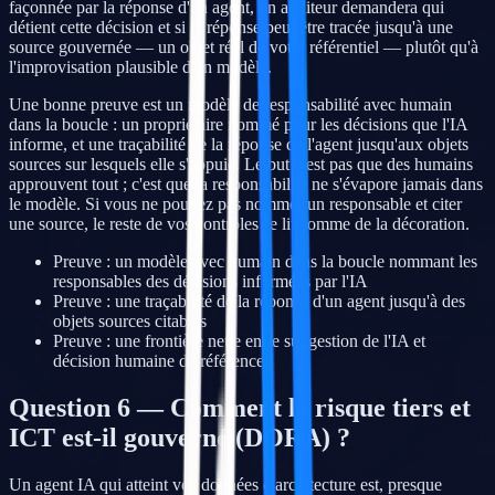
façonnée par la réponse d'un agent, un auditeur demandera qui
détient cette décision et si la réponse peut être tracée jusqu'à une
source gouvernée — un objet réel de votre référentiel — plutôt qu'à
l'improvisation plausible d'un modèle.
Une bonne preuve est un modèle de responsabilité avec humain
dans la boucle : un propriétaire nommé pour les décisions que l'IA
informe, et une traçabilité de la réponse de l'agent jusqu'aux objets
sources sur lesquels elle s'appuie. Le but n'est pas que des humains
approuvent tout ; c'est que la responsabilité ne s'évapore jamais dans
le modèle. Si vous ne pouvez pas nommer un responsable et citer
une source, le reste de vos contrôles se lit comme de la décoration.
Preuve : un modèle avec humain dans la boucle nommant les
responsables des décisions informées par l'IA
Preuve : une traçabilité de la réponse d'un agent jusqu'à des
objets sources citables
Preuve : une frontière nette entre suggestion de l'IA et
décision humaine de référence
Question 6 — Comment le risque tiers et
ICT est-il gouverné (DORA) ?
Un agent IA qui atteint vos données d'architecture est, presque