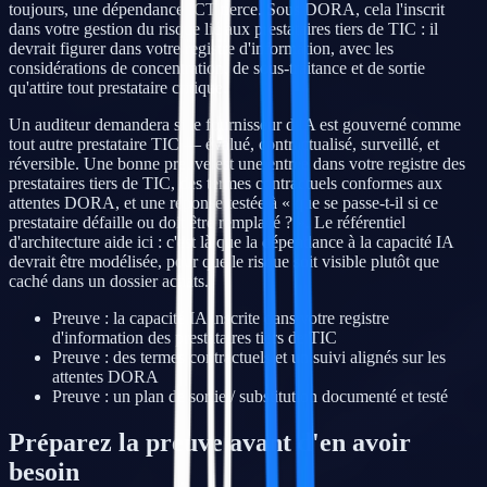
toujours, une dépendance ICT tierce. Sous DORA, cela l'inscrit
dans votre gestion du risque lié aux prestataires tiers de TIC : il
devrait figurer dans votre registre d'information, avec les
considérations de concentration, de sous-traitance et de sortie
qu'attire tout prestataire critique.
Un auditeur demandera si le fournisseur d'IA est gouverné comme
tout autre prestataire TIC — évalué, contractualisé, surveillé, et
réversible. Une bonne preuve est une entrée dans votre registre des
prestataires tiers de TIC, des termes contractuels conformes aux
attentes DORA, et une réponse testée à « que se passe-t-il si ce
prestataire défaille ou doit être remplacé ? ». Le référentiel
d'architecture aide ici : c'est là que la dépendance à la capacité IA
devrait être modélisée, pour que le risque soit visible plutôt que
caché dans un dossier achats.
Preuve : la capacité IA inscrite dans votre registre
d'information des prestataires tiers de TIC
Preuve : des termes contractuels et un suivi alignés sur les
attentes DORA
Preuve : un plan de sortie / substitution documenté et testé
Préparez la preuve avant d'en avoir
besoin