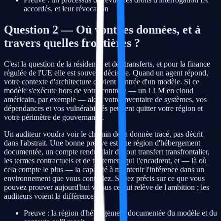
accordés, et leur révocation
Question 2 — Où vont les données, et à
travers quelles frontières ?
C'est la question de la résidence et des transferts, et pour la finance
régulée de l'UE elle est souvent décisive. Quand un agent répond,
votre contexte d'architecture devient l'entrée d'un modèle. Si ce
modèle s'exécute hors de votre contrôle — un LLM en cloud
américain, par exemple — alors votre inventaire de systèmes, vos
dépendances et vos vulnérabilités peuvent quitter votre région et
votre périmètre de gouvernance.
Un auditeur voudra voir le chemin de la donnée tracé, pas décrit
dans l'abstrait. Une bonne preuve est une région d'hébergement
documentée, un compte rendu clair de tout transfert transfrontalier,
les termes contractuels et de traitement qui l'encadrent, et — là où
cela compte le plus — la capacité à maintenir l'inférence dans un
environnement que vous contrôlez. Soyez précis sur ce que vous
pouvez prouver aujourd'hui versus ce qui relève de l'ambition ; les
auditeurs voient la différence.
Preuve : la région d'hébergement documentée du modèle et du