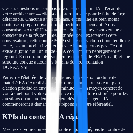
Ces six questions ne sont pas une raison de tenir l'IA à l'écart de
votre architecture — elles sont l'ordre du jour pour le faire de façon
défendable. Chacune a une réponse, et chacune est bien moins
coûteuse à préparer avant une inspection que pendant. Nous
construisons ArchiLU vers une couche de contexte souveraine et
consciente de la résidence des données pour exactement cette
conversation ; cette couche MCP est une conviction et une feuille de
route, pas un produit livré, et nous ne le masquerons pas. Ce qui
existe aujourd'hui : un modèle EA connecté, un hébergement en
région UE ou on-premise sous votre contrôle, le FR/EN natif, et une
structure conçue autour des besoins de documentation
DORA/CSSF.
Partez de l'état réel de votre pratique. L'évaluation gratuite de
maturité EA d'ArchiLU note dix dimensions et renvoie un plan
d'action priorisé en environ dix minutes — un moyen concret de
voir à quel point votre gouvernance d'architecture est prête pour les
questions qu'un auditeur apportera dès que des agents IA
commenceront à demander des réponses à votre référentiel.
KPIs du contexte IA régulé
Mesurez si votre contexte est fiable et gouverné, pas le nombre de