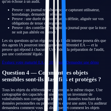
qu'on échoue à un audit.
Preuve : un journal requête-réponse capturant utilisateur,
horodatage, demande et réponse
Preuve : une durée de conservation définie, alignée sur vos
obligations de tenue de registres
Preuve : des contrôles d'intégrité du journal pour que la trace
ne soit pas altérée en silence
Les six questions qu'un régulateur ou l'audit interne posera dès que
des agents IA pourront interroger votre référentiel EA — et la
preuve qui répond à chacune. Une aide à la préparation de l'audit,
pas une conformité légale.
Évaluez votre maturité EA en 10 minutes
Demander une démo
Question 4 — Comment les objets
sensibles sont-ils classifiés et protégés ?
Tous les objets du référentiel ne portent pas le même risque. Une
cartographie des capacités est une chose ; un inventaire de
vulnérabilités non corrigées ou les flux de données touchant des
données personnelles ou prudentielles en est une autre. Un auditeur
demandera comment vous les distinguez et comment les objets