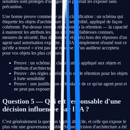
sensibles sont protégés d'un agent qui pourrait les exposer sans
précaution.
Une bonne preuve commence par la classification : un schéma qui
étiquette les objets d'architecture par sensibilité, appliqué de façon
cohérente. Par-dessus vient la rédaction ou la rétention — la capacité
à maintenir les attributs les plus sensibles (faiblesses connues,
mesures de sécurité, flux de données régulés) hors des réponses d'un
agent sauf autorisation explicite. « L'IA a simplement résumé tout ce
qu'elle a trouvé » n'est pas une réponse qu'un auditeur acceptera
pour vos objets les plus critiques.
Preuve : un schéma de classification appliqué aux objets et
attributs d'architecture
Preuve : des règles de rédaction ou de rétention pour les objets
à forte sensibilité
Preuve : une justification défendable de ce qu'un agent peut et
ne peut pas exposer
Question 5 — Qui est responsable d'une
décision influencée par l'IA ?
C'est généralement la question la plus difficile, et celle qui expose le
plus vite une gouvernance faible. Si une décision d'architecture a été