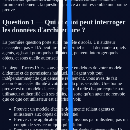
formule réellement : la question, puis ce à quoi ressemble une bonne
preuve.
Question 1 — Qui et quoi peut interroger
les données d'architecture ?
La première question porte sur le modèle d'accès. Un auditeur
n'acceptera pas « l'IA peut lire le référentiel » — il demandera quels
agents, agissant pour quels utilisateurs, peuvent interroger quels
objets, et sous quelle autorisation.
Le piège : l'accès IA est souvent greffé en dehors de votre modèle
d'identité et de permissions habituel. Si l'agent voit tout
indépendamment de qui demande réellement, vous avez de fait
accordé un accès illimité à votre carte la plus sensible. Une bonne
preuve est un modèle d'accès explicite qui relie chaque requête à un
utilisateur authentifié et à ses droits, de sorte qu'un agent ne renvoie
que ce que cet utilisateur est autorisé à voir.
Preuve : un modèle d'accès documenté reliant agents et
utilisateurs aux objets du référentiel
Preuve : une application des permissions par utilisateur, pas un
compte de service unique qui voit tout
Preuve : un processus de revue des droits d'interrogation IA