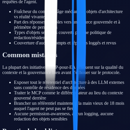
requêtes de l'agent.
Fraîcheur du contexte : âge médian des objets d'architecture
vs réalité vivante
Part des réponses traçables vers une source gouvernée et à
périmètre de permission
Types d'objets sensibles couverts par une politique de
redaction/résidence
Couverture d'audit : prompts et réponses loggés et revus
Common mistakes
La plupart des initiatives MCP-pour-EA échouent sur la qualité du
contexte et la gouvernance bien avant d'échouer sur le protocole.
Exposer tout le référentiel d'architecture à des LLM externes
sans contrôle de résidence des données
Traiter le MCP comme le différenciateur au lieu du contexte
gouverné derrière
Brancher un référentiel maintenu à la main vieux de 18 mois
auquel l'agent ne peut pas se fier
Aucune permission-awareness, aucun logging, aucune
redaction des objets sensibles