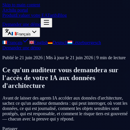
Skip to main content
Archilu portal
Produit
Evaluer votre EA
Tarifs
Blog
Demander une démo
Français
Français
English
Deutsch
Lëtzebuergesch
Demander une démo
Publié le
21 juin 2026
| Mis à jour le
21 juin 2026
|
9
min de lecture
Ce qu'un auditeur vous demandera sur
l'accès de votre IA aux données
d'architecture
Avant de laisser des agents IA accéder aux données d'architecture,
sachez ce qu'un auditeur demandera : qui peut interroger, où vont les
données, ce qui est journalisé, comment les objets sensibles sont
protégés, qui est responsable, et comment le risque tiers est gouverné
— chacun avec la preuve qui y répond.
Partager