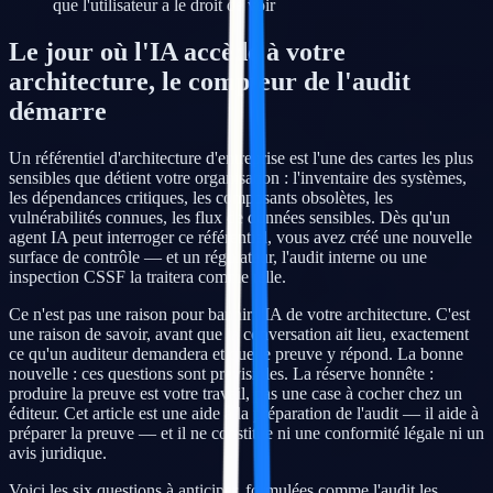
que l'utilisateur a le droit de voir
Le jour où l'IA accède à votre
architecture, le compteur de l'audit
démarre
Un référentiel d'architecture d'entreprise est l'une des cartes les plus
sensibles que détient votre organisation : l'inventaire des systèmes,
les dépendances critiques, les composants obsolètes, les
vulnérabilités connues, les flux de données sensibles. Dès qu'un
agent IA peut interroger ce référentiel, vous avez créé une nouvelle
surface de contrôle — et un régulateur, l'audit interne ou une
inspection CSSF la traitera comme telle.
Ce n'est pas une raison pour bannir l'IA de votre architecture. C'est
une raison de savoir, avant que la conversation ait lieu, exactement
ce qu'un auditeur demandera et quelle preuve y répond. La bonne
nouvelle : ces questions sont prévisibles. La réserve honnête :
produire la preuve est votre travail, pas une case à cocher chez un
éditeur. Cet article est une aide à la préparation de l'audit — il aide à
préparer la preuve — et il ne constitue ni une conformité légale ni un
avis juridique.
Voici les six questions à anticiper, formulées comme l'audit les