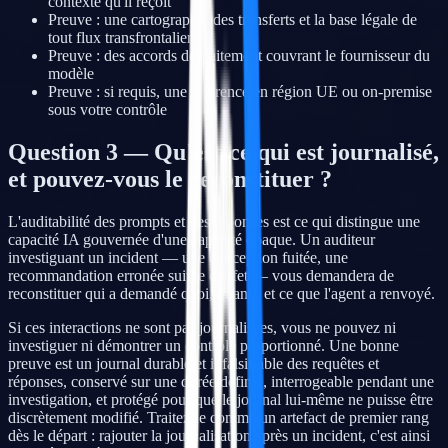
contexte qu'il reçoit
Preuve : une cartographie des transferts et la base légale de
tout flux transfrontalier
Preuve : des accords de traitement couvrant le fournisseur du
modèle
Preuve : si requis, une inférence en région UE ou on-premise
sous votre contrôle
Question 3 — Qu'est-ce qui est journalisé,
et pouvez-vous le reconstituer ?
L'auditabilité des prompts et des réponses est ce qui distingue une
capacité IA gouvernée d'une capacité opaque. Un auditeur
investiguant un incident — une conception fuitée, une
recommandation erronée suivie d'effet — vous demandera de
reconstituer qui a demandé quoi, quand, et ce que l'agent a renvoyé.
Si ces interactions ne sont pas journalisées, vous ne pouvez ni
investiguer ni démontrer un contrôle proportionné. Une bonne
preuve est un journal durable et infalsifiable des requêtes et
réponses, conservé sur une durée définie, interrogeable pendant une
investigation, et protégé pour que le journal lui-même ne puisse être
discrètement modifié. Traitez-le comme un artefact de premier rang
dès le départ : rajouter la journalisation après un incident, c'est ainsi