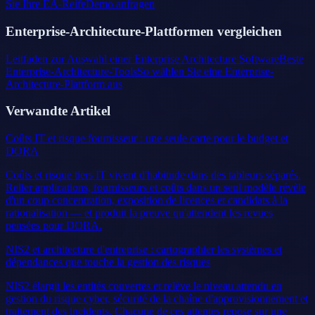
Sie Ihre EA-Reife
Demo anfragen
Enterprise-Architecture-Plattformen vergleichen
Leitfaden zur Auswahl einer Enterprise Architecture Software
Beste
Enterprise-Architecture-Tools
So wählen Sie eine Enterprise-
Architecture-Plattform aus
Verwandte Artikel
Coûts IT et risque fournisseur : une seule carte pour le budget et
DORA
Coûts et risque tiers IT vivent d'habitude dans des tableurs séparés.
Relier applications, fournisseurs et coûts dans un seul modèle révèle
d'un coup concentration, exposition de licences et candidats à la
rationalisation — et produit la preuve qu'attendent les revues
pensées pour DORA.
NIS2 et architecture d'entreprise : cartographier les systèmes et
dépendances que touche la gestion des risques
NIS2 élargit les entités couvertes et relève le niveau attendu en
gestion du risque cyber, sécurité de la chaîne d'approvisionnement et
traitement des incidents. Chacune de ces attentes repose sur une