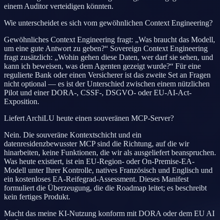
einem Auditor verteidigen könnten.
Wie unterscheidet es sich vom gewöhnlichen Context Engineering?
Gewöhnliches Context Engineering fragt: „Was braucht das Modell,
um eine gute Antwort zu geben?“ Sovereign Context Engineering
fragt zusätzlich: „Wohin gehen diese Daten, wer darf sie sehen, und
kann ich beweisen, was dem Agenten gezeigt wurde?“ Für eine
regulierte Bank oder einen Versicherer ist das zweite Set an Fragen
nicht optional — es ist der Unterschied zwischen einem nützlichen
Pilot und einer DORA-, CSSF-, DSGVO- oder EU-AI-Act-
Exposition.
Liefert ArchiLU heute einen souveränen MCP-Server?
Nein. Die souveräne Kontextschicht und ein
datenresidenzbewusster MCP sind die Richtung, auf die wir
hinarbeiten, keine Funktionen, die wir als ausgeliefert beanspruchen.
Was heute existiert, ist ein EU-Region- oder On-Premise-EA-
Modell unter Ihrer Kontrolle, natives Französisch und Englisch und
ein kostenloses EA-Reifegrad-Assessment. Dieses Manifest
formuliert die Überzeugung, die die Roadmap leitet; es beschreibt
kein fertiges Produkt.
Macht das meine KI-Nutzung konform mit DORA oder dem EU AI