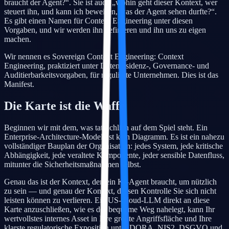
braucht der Agent?“. Sie ist auch „wohin geht dieser Kontext, wer
steuert ihn, und kann ich beweisen, was der Agent sehen durfte?“.
Es gibt einen Namen für Context Engineering unter diesen
Vorgaben, und wir werden ihn definieren und ihn uns zu eigen
machen.
Wir nennen es Sovereign Context Engineering: Context
Engineering, praktiziert unter Datenresidenz-, Governance- und
Auditierbarkeitsvorgaben, für regulierte Unternehmen. Dies ist das
Manifest.
Die Karte ist die Waffe
Beginnen wir mit dem, was tatsächlich auf dem Spiel steht. Ein
Enterprise-Architecture-Modell ist kein Diagramm. Es ist ein nahezu
vollständiger Bauplan der Organisation: jedes System, jede kritische
Abhängigkeit, jede veraltete Komponente, jeder sensible Datenfluss,
mitunter die Sicherheitsmaßnahmen selbst.
Genau das ist der Kontext, den ein KI-Agent braucht, um nützlich
zu sein — und genau der Kontext, dessen Kontrolle Sie sich nicht
leisten können zu verlieren. Ein US-Cloud-LLM direkt an diese
Karte anzuschließen, wie es der bequeme Weg nahelegt, kann Ihr
wertvollstes internes Asset in Ihre größte Angriffsfläche und Ihre
klarste regulatorische Exposition unter DORA, NIS2, DSGVO und