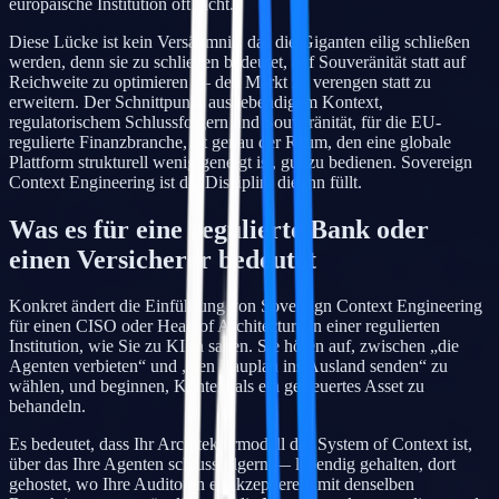
europäische Institution oft nicht.
Diese Lücke ist kein Versäumnis, das die Giganten eilig schließen
werden, denn sie zu schließen bedeutet, auf Souveränität statt auf
Reichweite zu optimieren — den Markt zu verengen statt zu
erweitern. Der Schnittpunkt aus lebendigem Kontext,
regulatorischem Schlussfolgern und Souveränität, für die EU-
regulierte Finanzbranche, ist genau der Raum, den eine globale
Plattform strukturell wenig geneigt ist, gut zu bedienen. Sovereign
Context Engineering ist die Disziplin, die ihn füllt.
Was es für eine regulierte Bank oder
einen Versicherer bedeutet
Konkret ändert die Einführung von Sovereign Context Engineering
für einen CISO oder Head of Architecture in einer regulierten
Institution, wie Sie zu KI Ja sagen. Sie hören auf, zwischen „die
Agenten verbieten“ und „den Bauplan ins Ausland senden“ zu
wählen, und beginnen, Kontext als ein gesteuertes Asset zu
behandeln.
Es bedeutet, dass Ihr Architekturmodell das System of Context ist,
über das Ihre Agenten schlussfolgern — lebendig gehalten, dort
gehostet, wo Ihre Auditoren es akzeptieren, mit denselben