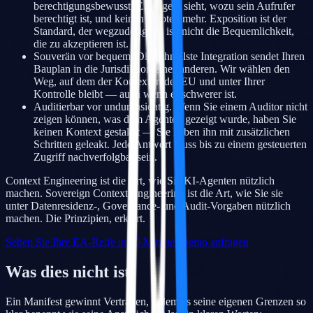
berechtigungsbewusst. Ein Agent sieht, wozu sein Aufrufer
berechtigt ist, und keinen Knoten mehr. Exposition ist der
Standard, der wegzudesignen ist, nicht die Bequemlichkeit,
die zu akzeptieren ist.
Souverän vor bequem. Die schnellste Integration sendet Ihren
Bauplan in die Jurisdiktion eines anderen. Wir wählen den
Weg, auf dem der Kontext in der EU und unter Ihrer
Kontrolle bleibt — auch wenn er schwerer ist.
Auditierbar vor undurchsichtig. Wenn Sie einem Auditor nicht
zeigen können, was dem Agenten gezeigt wurde, haben Sie
keinen Kontext gestaltet — Sie haben ihn mit zusätzlichen
Schritten geleakt. Jede Antwort muss bis zu einem gesteuerten
Zugriff nachverfolgbar sein.
Context Engineering ist die Art, wie Sie KI-Agenten nützlich
machen. Sovereign Context Engineering ist die Art, wie Sie sie
unter Datenresidenz-, Governance- und Audit-Vorgaben nützlich
machen. Die Prinzipien, erklärt.
Sehen Sie Ihre EA-Reife in 10 Minuten
Demo anfragen
Was dies nicht ist
Ein Manifest gewinnt Vertrauen, indem es seine eigenen Grenzen so