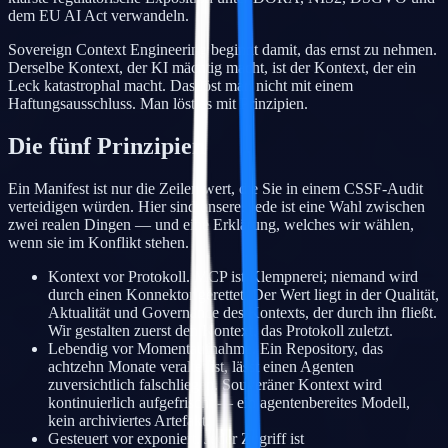
dem EU AI Act verwandeln.
Sovereign Context Engineering beginnt damit, das ernst zu nehmen.
Derselbe Kontext, der KI mächtig macht, ist der Kontext, der ein
Leck katastrophal macht. Das löst man nicht mit einem
Haftungsausschluss. Man löst es mit Prinzipien.
Die fünf Prinzipien
Ein Manifest ist nur die Zeilen wert, die Sie in einem CSSF-Audit
verteidigen würden. Hier sind unsere. Jede ist eine Wahl zwischen
zwei realen Dingen — und eine Erklärung, welches wir wählen,
wenn sie im Konflikt stehen.
Kontext vor Protokoll. MCP ist Klempnerei; niemand wird
durch einen Konnektor gerettet. Der Wert liegt in der Qualität,
Aktualität und Governance des Kontexts, der durch ihn fließt.
Wir gestalten zuerst den Kontext, das Protokoll zuletzt.
Lebendig vor Momentaufnahme. Ein Repository, das
achtzehn Monate veraltet ist, lässt einen Agenten
zuversichtlich falschliegen. Souveräner Kontext wird
kontinuierlich aufgefrischt — ein agentenbereites Modell,
kein archiviertes Artefakt.
Gesteuert vor exponiert. Jeder Zugriff ist