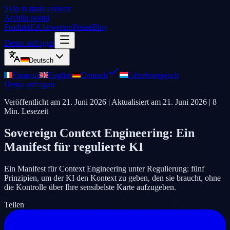
Skip to main content
Archilu portal
Produkt
EA bewerten
Preise
Blog
Demo anfragen
Deutsch
Français
English
Deutsch
Lëtzebuergesch
Demo anfragen
Veröffentlicht am
21. Juni 2026
| Aktualisiert am
21. Juni 2026
|
8
Min. Lesezeit
Sovereign Context Engineering: Ein
Manifest für regulierte KI
Ein Manifest für Context Engineering unter Regulierung: fünf
Prinzipien, um der KI den Kontext zu geben, den sie braucht, ohne
die Kontrolle über Ihre sensibelste Karte aufzugeben.
Teilen