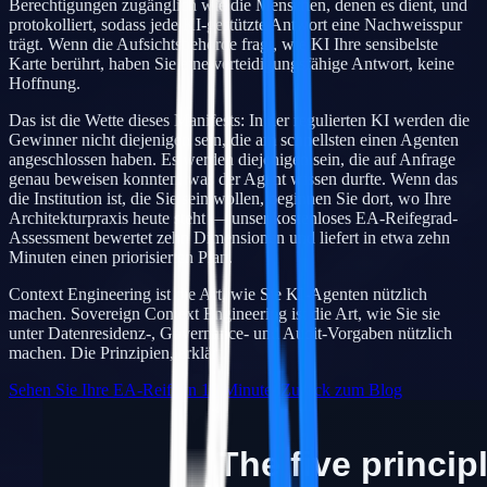
Berechtigungen zugänglich wie die Menschen, denen es dient, und
protokolliert, sodass jede KI-gestützte Antwort eine Nachweisspur
trägt. Wenn die Aufsichtsbehörde fragt, wie KI Ihre sensibelste
Karte berührt, haben Sie eine verteidigungsfähige Antwort, keine
Hoffnung.
Das ist die Wette dieses Manifests: In der regulierten KI werden die
Gewinner nicht diejenigen sein, die am schnellsten einen Agenten
angeschlossen haben. Es werden diejenigen sein, die auf Anfrage
genau beweisen konnten, was der Agent wissen durfte. Wenn das
die Institution ist, die Sie sein wollen, beginnen Sie dort, wo Ihre
Architekturpraxis heute steht — unser kostenloses EA-Reifegrad-
Assessment bewertet zehn Dimensionen und liefert in etwa zehn
Minuten einen priorisierten Plan.
Context Engineering ist die Art, wie Sie KI-Agenten nützlich
machen. Sovereign Context Engineering ist die Art, wie Sie sie
unter Datenresidenz-, Governance- und Audit-Vorgaben nützlich
machen. Die Prinzipien, erklärt.
Sehen Sie Ihre EA-Reife in 10 Minuten
Zurück zum Blog