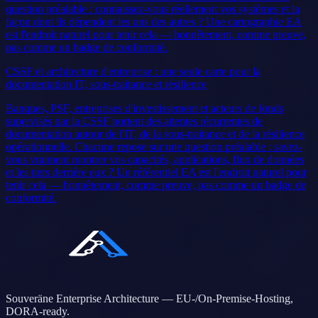
question préalable : connaissez-vous réellement vos systèmes et la
façon dont ils dépendent les uns des autres ? Une cartographie EA
est l'endroit naturel pour tenir cela — honnêtement, comme preuve,
pas comme un badge de conformité.
CSSF et architecture d'entreprise : une seule carte pour la
documentation IT, sous-traitance et résilience
Banques, PSF, entreprises d'investissement et acteurs de fonds
supervisés par la CSSF portent des attentes récurrentes de
documentation autour de l'IT, de la sous-traitance et de la résilience
opérationnelle. Chacune repose sur une question préalable : savez-
vous vraiment montrer vos capacités, applications, flux de données
et les tiers derrière eux ? Un référentiel EA est l'endroit naturel pour
tenir cela — honnêtement, comme preuve, pas comme un badge de
conformité.
Souveräne Enterprise Architecture — EU-/On-Premise-Hosting,
DORA-ready.