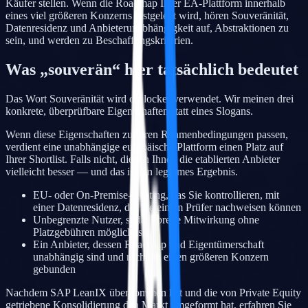
Käufer stellen. Wenn die Roadmap Ihrer EA-Plattform innerhalb
eines viel größeren Konzerns festgelegt wird, hören Souveränität,
Datenresidenz und Anbieterunabhängigkeit auf, Abstraktionen zu
sein, und werden zu Beschaffungskriterien.
Was „souverän“ hier tatsächlich bedeutet
Das Wort Souveränität wird oft locker verwendet. Wir meinen drei
konkrete, überprüfbare Eigenschaften statt eines Slogans.
Wenn diese Eigenschaften zu Ihren Rahmenbedingungen passen,
verdient eine unabhängige europäische Plattform einen Platz auf
Ihrer Shortlist. Falls nicht, dienen Ihnen die etablierten Anbieter
vielleicht besser — und das ist ein legitimes Ergebnis.
EU- oder On-Premise-Hosting, das Sie kontrollieren, mit
einer Datenresidenz, die Sie einem Prüfer nachweisen können
Unbegrenzte Nutzer, sodass breite Mitwirkung ohne
Platzgebühren möglich ist
Ein Anbieter, dessen Roadmap und Eigentümerschaft
unabhängig sind und nicht an einen größeren Konzern
gebunden
Nachdem SAP LeanIX übernommen hat und die von Private Equity
getriebene Konsolidierung den Markt umgeformt hat, erfahren Sie