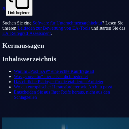
X
Link kopieren
Suchen Sie eine
Software für Unternehmensarchitektur
? Lesen Sie
unseren
Leitfaden zur Bewertung von EA-Tools
und starten Sie das
EA-Reifegrad-Assessment
.
Kernaussagen
Inhaltsverzeichnis
Warum „Post-SAP“ eine echte Kauffrage ist
Was „souverän“ hier tatsächlich bedeutet
Das ehrliche Plädoyer für die etablierten Anbieter
Wo ein europäischer Herausforderer wie Archilu passt
Entscheiden Sie aus Ihrer Reife heraus, nicht aus den
Schlagzeilen