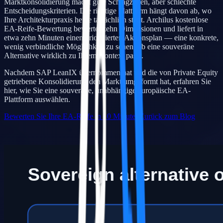
Marktkonsolidierung macht gute Schlagzeilen, aber schlechte
Entscheidungskriterien. Die richtige Plattform hängt davon ab, wo
Ihre Architekturpraxis heute tatsächlich steht. Archilus kostenlose
EA-Reife-Bewertung bewertet zehn Dimensionen und liefert in
etwa zehn Minuten einen priorisierten Aktionsplan — eine konkrete,
wenig verbindliche Möglichkeit zu sehen, ob eine souveräne
Alternative wirklich zu Ihrem Kontext passt.
Nachdem SAP LeanIX übernommen hat und die von Private Equity
getriebene Konsolidierung den Markt umgeformt hat, erfahren Sie
hier, wie Sie eine souveräne, unabhängige europäische EA-
Plattform auswählen.
Bewerten Sie Ihre EA-Reife in 10 Minuten
Zurück zum Blog