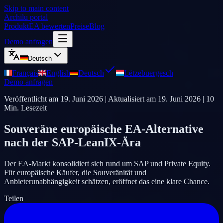
Skip to main content
Archilu portal
Produkt
EA bewerten
Preise
Blog
Demo anfragen
Deutsch
Français
English
Deutsch
Lëtzebuergesch
Demo anfragen
Veröffentlicht am
19. Juni 2026
| Aktualisiert am
19. Juni 2026
|
10
Min. Lesezeit
Souveräne europäische EA-Alternative
nach der SAP-LeanIX-Ära
Der EA-Markt konsolidiert sich rund um SAP und Private Equity.
Für europäische Käufer, die Souveränität und
Anbieterunabhängigkeit schätzen, eröffnet das eine klare Chance.
Teilen