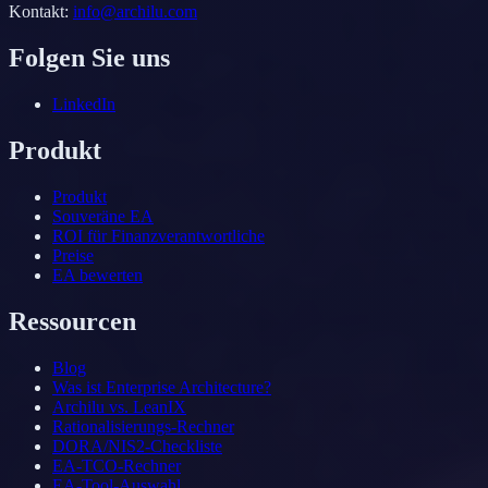
Kontakt
:
info@archilu.com
Folgen Sie uns
LinkedIn
Produkt
Produkt
Souveräne EA
ROI für Finanzverantwortliche
Preise
EA bewerten
Ressourcen
Blog
Was ist Enterprise Architecture?
Archilu vs. LeanIX
Rationalisierungs-Rechner
DORA/NIS2-Checkliste
EA-TCO-Rechner
EA-Tool-Auswahl