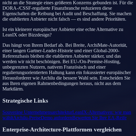
nicht an die Strategie eines größeren Konzerns gebunden ist. Für die
DORA-/CSSF-regulierte Finanzbranche reduzieren diese
Eigenschaften die Reibung bei Audit und Beschaffung. Sie machen
die etablierten Anbieter nicht falsch — es sind andere Prioritäten.
Ist ein kleinerer europäischer Anbieter eine echte Alternative zu
LeanIX oder Bizzdesign?
Das hängt von Ihrem Bedarf ab. Bei Breite, ArchiMate-Autorität,
einer langen Gartner-Leader-Historie und einer Global-2000-
Referenzbasis bleiben die etablierten Anbieter stärker, und das
werden wir nicht beschönigen. Bei EU-/On-Premise-Hosting,
unbegrenzten Nutzern, nativem Französisch und einer
regulierungsorientierten Haltung kann ein fokussierter europäischer
Herausforderer wie Archilu die bessere Wahl sein. Entscheiden Sie
aus Ihren eigenen Rahmenbedingungen heraus, nicht aus dem
Marktlärm.
Strategische Links
Souveräne Unternehmensarchitektur
LeanIX-Alternativen: wie man
wählt
Archilu-Preise
Demo anfordern
Bewerten Sie Ihre EA-Reife
Enterprise-Architecture-Plattformen vergleichen