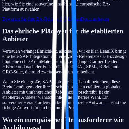
hier, wie Sie eine souveräne, unabhängige europäische EA-
Plattform auswählen.
Bewerten Sie Ihre EA-Reife in 10 Minuten
Demo anfragen
Das ehrliche Plädoyer für die etablierten
Anbieter
Vertrauen verlangt Ehrlichkeit, also sagen wir es klar. LeanIX bringt
eine tiefe SAP-Integration und eine große Referenzbasis. Bizzdesign
trägt eine echte ArchiMate-Autorität, eine lange Gartner-Leader-
Historie und nach der Fusion eine breite EA-, SPM-, BPM- und
GRC-Suite, die rund zweitausend Kunden bedient.
Wenn Sie eine große, SAP-zentrierte Landschaft betreiben, diese
Breite benötigen oder Ihre Beschaffung einen etablierten globalen
Anbieter mit umfangreichen Referenzen vorschreibt, ist ein
etablierter Anbieter wahrscheinlich die sicherere Wahl. Ein
souveräner Herausforderer ist keine universelle Antwort — er ist die
richtige Antwort für ein bestimmtes Profil.
Wo ein europäischer Herausforderer wie
Archilu passt