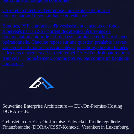
pas comme un badge de conformité.
CSSF et architecture d'entreprise : une seule carte pour la
documentation IT, sous-traitance et résilience
Banques, PSF, entreprises d'investissement et acteurs de fonds
supervisés par la CSSF portent des attentes récurrentes de
documentation autour de l'IT, de la sous-traitance et de la résilience
opérationnelle. Chacune repose sur une question préalable : savez-
vous vraiment montrer vos capacités, applications, flux de données
et les tiers derrière eux ? Un référentiel EA est l'endroit naturel pour
tenir cela — honnêtement, comme preuve, pas comme un badge de
conformité.
Souveräne Enterprise Architecture — EU-/On-Premise-Hosting,
DORA-ready.
Gehostet in der EU / On-Premise. Entwickelt für die regulierte
Finanzbranche (DORA-/CSSF-Kontext). Verankert in Luxemburg.