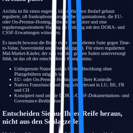
Archilu ist für einen engeren, klar definierten Bedarf gebaut:
regulierte, oft frankophone europäische Organisationen, die EU-
oder On-Premise-Hosting, unbegrenzte Nutzer und eine
regulierungsorientierte Haltung im Einklang mit den DORA- und
CSSF-Erwartungen wünschen.
Es tauscht bewusst die Breite einer konsolidierten Suite gegen Time-
to-Value, Souveränität und Unabhängigkeit. Für einen regulierten
Mid-Market-Käufer, der sich von den großen Suiten unterversorgt
fühlt, ist das oft der entscheidende Kompromiss.
Unbegrenzte Nutzer, sodass breite Mitwirkung ohne
Platzgebühren möglich ist
EU- oder On-Premise-Hosting unter Ihrer Kontrolle
Natives Französisch und Englisch, relevant in LU, BE, FR
und CH
Konzipiert rund um die DORA-/CSSF-Dokumentations- und
Governance-Bedürfnisse
Entscheiden Sie aus Ihrer Reife heraus,
nicht aus den Schlagzeilen