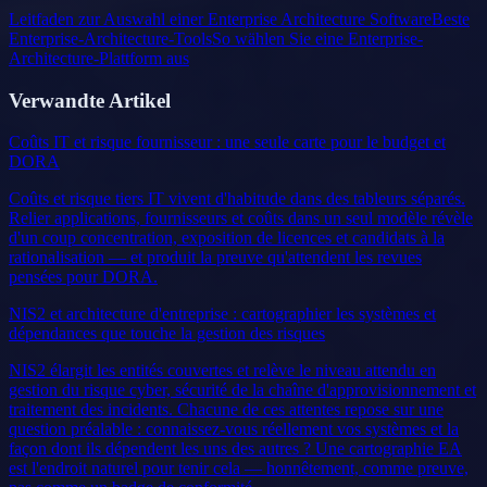
Leitfaden zur Auswahl einer Enterprise Architecture Software
Beste
Enterprise-Architecture-Tools
So wählen Sie eine Enterprise-
Architecture-Plattform aus
Verwandte Artikel
Coûts IT et risque fournisseur : une seule carte pour le budget et
DORA
Coûts et risque tiers IT vivent d'habitude dans des tableurs séparés.
Relier applications, fournisseurs et coûts dans un seul modèle révèle
d'un coup concentration, exposition de licences et candidats à la
rationalisation — et produit la preuve qu'attendent les revues
pensées pour DORA.
NIS2 et architecture d'entreprise : cartographier les systèmes et
dépendances que touche la gestion des risques
NIS2 élargit les entités couvertes et relève le niveau attendu en
gestion du risque cyber, sécurité de la chaîne d'approvisionnement et
traitement des incidents. Chacune de ces attentes repose sur une
question préalable : connaissez-vous réellement vos systèmes et la
façon dont ils dépendent les uns des autres ? Une cartographie EA
est l'endroit naturel pour tenir cela — honnêtement, comme preuve,