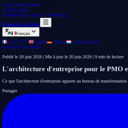
Skip to main content
Archilu portal
Produit
Evaluer votre EA
Tarifs
Blog
Demander une démo
Français
Français
English
Deutsch
Lëtzebuergesch
Demander une démo
Publié le
20 juin 2026
| Mis à jour le
20 juin 2026
|
9
min de lecture
L'architecture d'entreprise pour le PMO e
Ce que l'architecture d'entreprise apporte au bureau de transformation : 
Partager