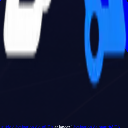
e
guide d'évaluation d'outil EA
et lancez l'
évaluation de maturité EA
.