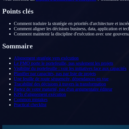
Points clés
Comment traduire la stratégie en priorités d'architecture et incr
Comment aligner les décisions business, data, application et tec
Comment maintenir la discipline d'exécution avec une gouvern
Sommaire
Alignement stratégie vers exécution
Le PMO porte le portefeuille, pas seulement les projets
Visibilité du portefeuille : voir les initiatives face aux capacités
Planifier par capacités, pas par liste de projets
Une feuille de route séquencée, dépendances en vue
Traçabilité des décisions à travers la transformation
Partez de votre maturité, pas d'un argumentaire éditeur
KPIs d'alignement exécution
Common mistakes
Practical checklist