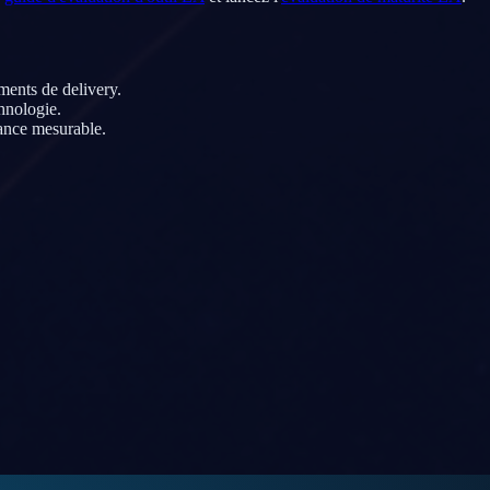
éments de delivery.
hnologie.
ance mesurable.