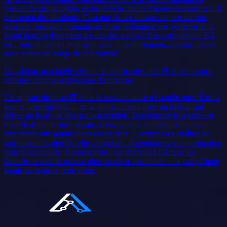
gestion du risque cyber, sécurité de la chaîne d'approvisionnement et
traitement des incidents. Chacune de ces attentes repose sur une
question préalable : connaissez-vous réellement vos systèmes et la
façon dont ils dépendent les uns des autres ? Une cartographie EA
est l'endroit naturel pour tenir cela — honnêtement, comme preuve,
pas comme un badge de conformité.
Du tableur au modèle vivant : le registre des tiers IT et de la sous-
traitance comme architecture d'entreprise
Un registre des tiers IT et de la sous-traitance n'est utile que s'il est à
jour et interrogeable — or la plupart vivent dans un tableur qui
dérive de la réalité dès qu'il est terminé. Transformez le registre en
modèle d'architecture vivant : reliez chaque fonction critique ou
importante aux applications et aux tiers, y compris les chaînes de
sous-traitance, derrière elle, et registre, dépendances et concentration
restent réconciliés. Honnêtement : un référentiel EA relie les
données et rend la preuve plus simple à assembler — la complétude
légale du registre reste vôtre.