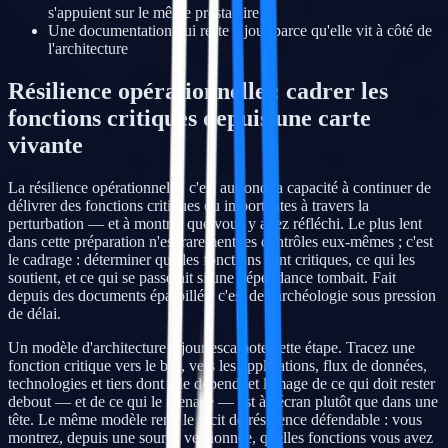
s'appuient sur le même prestataire
Une documentation qui reste à jour parce qu'elle vit à côté de
l'architecture
Résilience opérationnelle : cadrer les
fonctions critiques depuis une carte
vivante
La résilience opérationnelle, c'est au fond la capacité à continuer de
délivrer des fonctions critiques ou importantes à travers la
perturbation — et à montrer que vous y avez réfléchi. Le plus lent
dans cette préparation n'est rarement les contrôles eux-mêmes ; c'est
le cadrage : déterminer quelles fonctions sont critiques, ce qui les
soutient, et ce qui se passerait si une dépendance tombait. Fait
depuis des documents éparpillés, c'est de l'archéologie sous pression
de délai.
Un modèle d'architecture à jour escamote cette étape. Tracez une
fonction critique vers le bas, vers les applications, flux de données,
technologies et tiers dont elle dépend, et l'image de ce qui doit rester
debout — et de ce qui le menace — est à l'écran plutôt que dans une
tête. Le même modèle rend le récit de résilience défendable : vous
montrez, depuis une source versionnée, quelles fonctions vous avez