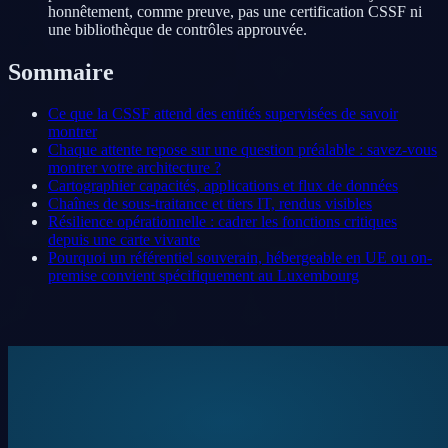
honnêtement, comme preuve, pas une certification CSSF ni
une bibliothèque de contrôles approuvée.
Sommaire
Ce que la CSSF attend des entités supervisées de savoir
montrer
Chaque attente repose sur une question préalable : savez-vous
montrer votre architecture ?
Cartographier capacités, applications et flux de données
Chaînes de sous-traitance et tiers IT, rendus visibles
Résilience opérationnelle : cadrer les fonctions critiques
depuis une carte vivante
Pourquoi un référentiel souverain, hébergeable en UE ou on-
premise convient spécifiquement au Luxembourg