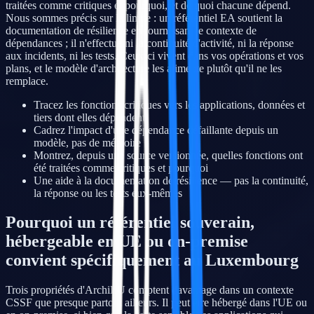
traitées comme critiques et pourquoi, et de quoi chacune dépend.
Nous sommes précis sur la limite : un référentiel EA soutient la
documentation de résilience en fournissant le contexte de
dépendances ; il n'effectue ni la continuité d'activité, ni la réponse
aux incidents, ni les tests. Ceux-ci vivent dans vos opérations et vos
plans, et le modèle d'architecture les alimente plutôt qu'il ne les
remplace.
Tracez les fonctions critiques vers les applications, données et
tiers dont elles dépendent
Cadrez l'impact d'une dépendance défaillante depuis un
modèle, pas de mémoire
Montrez, depuis une source versionnée, quelles fonctions ont
été traitées comme critiques et pourquoi
Une aide à la documentation de résilience — pas la continuité,
la réponse ou les tests eux-mêmes
Pourquoi un référentiel souverain,
hébergeable en UE ou on-premise
convient spécifiquement au Luxembourg
Trois propriétés d'ArchiLU comptent davantage dans un contexte
CSSF que presque partout ailleurs. Il peut être hébergé dans l'UE ou