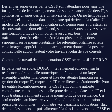
Les entités supervisées par la CSSF sont attendues pour tenir une
image fidèle de leurs arrangements de sous-traitance et de tiers IT, y
compris les chaînes derrière un service critique. On ne tient pas cela
à jour si cela ne vit que dans un registre qui dérive de la réalité. Un
modèle EA relie chaque application aux fournisseurs et prestataires
de sous-traitance dont elle dépend, si bien que vous pouvez suivre
une fonction critique ou importante jusqu'aux tiers — et sous-
traitants — derrière elle, et repérer là où plusieurs fonctions
s'appuient sur le même prestataire. Le référentiel organise et relie
cette image ; l'appréciation d'un arrangement donné, et la posture
contractuelle autour, restent votre travail et celui de vos conseils.
Comment le travail de documentation CSSF se relie-t-il à DORA ?
Ils partagent un socle. DORA — le règlement européen sur la
résilience opérationnelle numérique — s'applique à un large
ensemble d'entités financières et fixe des attentes harmonisées en
gestion du risque IT, risque tiers IT et résilience opérationnelle. Pour
les entités luxembourgeoises, la CSSF agit comme autorité
compétente, et les attentes qu'elle porte de longue date sur l'IT et la
sous-traitance s'alignent sur cette même logique de résilience. Un
seul modèle d'architecture vivant répond une fois aux questions
préalables communes — connaître vos capacités, applications, flux
de données et tiers — puis alimente à la fois la conversation CSSF et