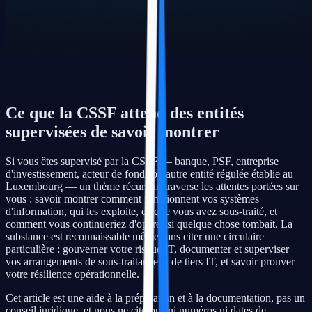
Ce que la CSSF attend des entités
supervisées de savoir montrer
Si vous êtes supervisé par la CSSF — banque, PSF, entreprise
d'investissement, acteur de fonds ou autre entité régulée établie au
Luxembourg — un thème récurrent traverse les attentes portées sur
vous : savoir montrer comment fonctionnent vos systèmes
d'information, qui les exploite, ce que vous avez sous-traité, et
comment vous continueriez d'opérer si quelque chose tombait. La
substance est reconnaissable même sans citer une circulaire
particulière : gouverner votre risque IT, documenter et superviser
vos arrangements de sous-traitance et de tiers IT, et savoir prouver
votre résilience opérationnelle.
Cet article est une aide à la préparation et à la documentation, pas un
conseil juridique, et nous ne citerons ni numéros ni dates de