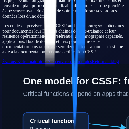
risque, l'évaluation gratuite de maturité EA note dix dimensions et
renvoie un plan priorisé en une dizaine de minutes — une première
étape sensée avant de décider de voir le modèle sur vos propres
données lors d'une démo.
Les entités supervisées par la CSSF au Luxembourg sont attendues
pour documenter leur IT, leurs chaînes de sous-traitance et leur
résilience opérationnelle. Un référentiel EA cartographie capacités,
applications, flux de données et tiers pour rendre cette
documentation plus rapide à assembler et à tenir à jour — c'est une
aide à la documentation, pas une certification CSSF.
Évaluez votre maturité EA en environ 10 minutes
Retour au blog