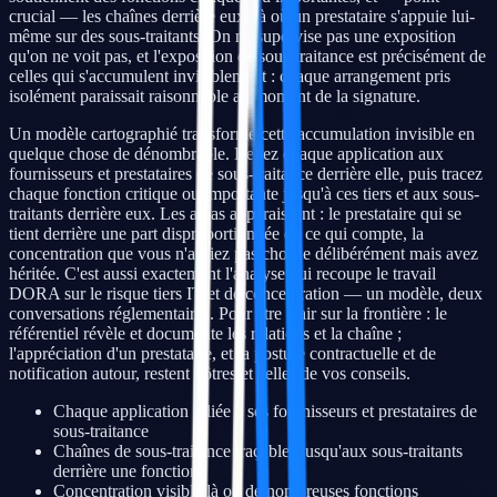
crucial — les chaînes derrière eux, là où un prestataire s'appuie lui-
même sur des sous-traitants. On ne supervise pas une exposition
qu'on ne voit pas, et l'exposition de sous-traitance est précisément de
celles qui s'accumulent invisiblement : chaque arrangement pris
isolément paraissait raisonnable au moment de la signature.
Un modèle cartographié transforme cette accumulation invisible en
quelque chose de dénombrable. Reliez chaque application aux
fournisseurs et prestataires de sous-traitance derrière elle, puis tracez
chaque fonction critique ou importante jusqu'à ces tiers et aux sous-
traitants derrière eux. Les amas apparaissent : le prestataire qui se
tient derrière une part disproportionnée de ce qui compte, la
concentration que vous n'auriez pas choisie délibérément mais avez
héritée. C'est aussi exactement l'analyse qui recoupe le travail
DORA sur le risque tiers IT et de concentration — un modèle, deux
conversations réglementaires. Pour être clair sur la frontière : le
référentiel révèle et documente les relations et la chaîne ;
l'appréciation d'un prestataire, et la posture contractuelle et de
notification autour, restent vôtres et celles de vos conseils.
Chaque application reliée à ses fournisseurs et prestataires de
sous-traitance
Chaînes de sous-traitance traçables jusqu'aux sous-traitants
derrière une fonction
Concentration visible là où de nombreuses fonctions