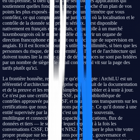
en on-premise, si bien que la carte sensible des applications qui
soutiennent quelles fonctions critiques — proche d'un plan de vos
points les plus exposés — ne quitte pas un périmètre que vous
contrôlez, ce qui compte dans une juridiction où la localisation et le
contrôle de la donnée sont pris au sérieux. Il est disponible
nativement en français et en anglais, ce qui colle à un marché
luxembourgeois où le même modèle doit servir un organe de
direction francophone et un audit ou un échange de supervision en
anglais. Et il est licencié pour des utilisateurs illimités, si bien que les
personnes du risque, de la conformité, de l'IT et de l'architecture qui
doivent toutes lire la même carte de dépendances ne sont pas bridées
par un nombre de sièges ; le détail commercial vit sur la page des
tarifs plutôt qu'ici.
La frontière honnête, redite parce qu'elle compte : ArchiLU est un
référentiel d'architecture d'entreprise qui produit de la documentation
et de la preuve et les rend plus simples à assembler et à tenir à jour.
Ce n'est pas une certification CSSF, pas une bibliothèque de
contrôles approuvée par la CSSF, et nous restons transparents sur les
certifications que nous ne détenons pas encore. Ce qu'il donne à une
entité supervisée par la CSSF, c'est un modèle souverain,
multilingue et connecté de ses capacités, applications, flux de
données et tiers — le socle sur lequel reposent à la fois les
conversations CSSF, DORA et NIS2. Pour situer le plus vite votre
propre pratique sur les dimensions portefeuille, gouvernance et