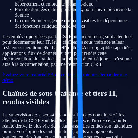
hébergement et empreinte technologique
Flux de données entre applications, pour suivre où circule la
donnée
Un modèle interrogeable qui rend visibles les dépendances
des fonctions critiques, pas devinées
Les entités supervisées par la CSSF au Luxembourg sont attendues
pour documenter leur IT, leurs chaînes de sous-traitance et leur
résilience opérationnelle. Un référentiel EA cartographie capacités,
applications, flux de données et tiers pour rendre cette
documentation plus rapide à assembler et à tenir à jour — c'est une
aide à la documentation, pas une certification CSSF.
Évaluez votre maturité EA en environ 10 minutes
Demander une
démo
Chaînes de sous-traitance et tiers IT,
rendus visibles
La supervision de la sous-traitance est l'un des domaines où les
attentes de la CSSF sont les plus concrètes, et l'un de ceux où la
réalité dérive le plus vite de la paperasse. Les entités sont attendues
pour savoir à qui elles ont sous-traité, quels arrangements
soutiennent des fonctions critiques ou importantes, et — point