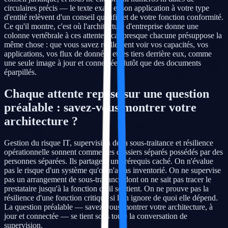
circulaires précis — le texte exact et son application à votre type
d'entité relèvent d'un conseil qualifié et de votre fonction conformité.
Ce qu'il montre, c'est où l'architecture d'entreprise donne une
colonne vertébrale à ces attentes, car presque chacune présuppose la
même chose : que vous savez réellement voir vos capacités, vos
applications, vos flux de données et les tiers derrière eux, comme
une seule image à jour et connectée plutôt que des documents
éparpillés.
Chaque attente repose sur une question
préalable : savez-vous montrer votre
architecture ?
Gestion du risque IT, supervision de la sous-traitance et résilience
opérationnelle sonnent comme des dossiers séparés possédés par des
personnes séparées. Ils partagent un prérequis caché. On n'évalue
pas le risque d'un système qu'on n'a pas inventorié. On ne supervise
pas un arrangement de sous-traitance dont on ne sait pas tracer le
prestataire jusqu'à la fonction qu'il soutient. On ne prouve pas la
résilience d'une fonction critique si l'on ignore de quoi elle dépend.
La question préalable — savez-vous montrer votre architecture, à
jour et connectée — se tient sous toute la conversation de
supervision.