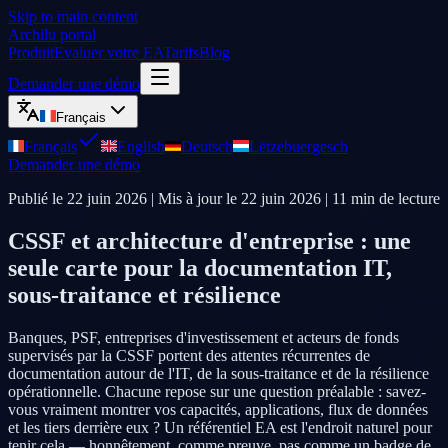
Skip to main content
Archilu portal
Produit
Evaluer votre EA
Tarifs
Blog
Demander une démo
Français
Français
English
Deutsch
Lëtzebuergesch
Demander une démo
Publié le
22 juin 2026
| Mis à jour le
22 juin 2026
|
11
min de lecture
CSSF et architecture d'entreprise : une
seule carte pour la documentation IT,
sous-traitance et résilience
Banques, PSF, entreprises d'investissement et acteurs de fonds
supervisés par la CSSF portent des attentes récurrentes de
documentation autour de l'IT, de la sous-traitance et de la résilience
opérationnelle. Chacune repose sur une question préalable : savez-
vous vraiment montrer vos capacités, applications, flux de données
et les tiers derrière eux ? Un référentiel EA est l'endroit naturel pour
tenir cela — honnêtement, comme preuve, pas comme un badge de