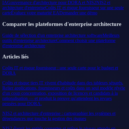
IA
Gouvernance d'architecture pour DORA et NIS2
NIS2 et
architecture d'entreprise
Coûts IT et risque fournisseur sur une seule
carte
Évaluez votre maturité EA
Demander une démo
Comparer les plateformes d'enterprise architecture
Guide de sélection d'un enterprise architecture software
Meilleurs
outils d'enterprise architecture
Comment choisir une plateforme
d'enterprise architecture
Articles liés
Coûts IT et risque fournisseur : une seule carte pour le budget et
DORA
Coûts et risque tiers IT vivent d'habitude dans des tableurs séparés.
Relier applications, fournisseurs et coûts dans un seul modèle révèle
d'un coup concentration, exposition de licences et candidats à la
rationalisation — et produit la preuve qu'attendent les revues
pensées pour DORA.
NIS2 et architecture d'entreprise : cartographier les systèmes et
dépendances que touche la gestion des risques
NIS2 élargit les entités couvertes et relève le niveau attendu en