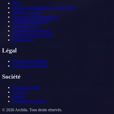
Blog
Qu'est-ce que l'Enterprise Architecture ?
Archilu vs LeanIX
Calculateur de rationalisation
Checklist DORA/NIS2
Calculateur TCO
Comparateur d'outil EA
Checklist TOGAF ADM
Glossaire EA
Légal
Données personnelles
Sécurité & conformité
Société
Pourquoi Archilu
À propos
Contact
Demander une démo
©
2026
Archilu.
Tous droits réservés.