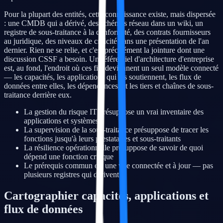
Pour la plupart des entités, cette connaissance existe, mais dispersée
: une CMDB qui a dérivé, des schémas réseau dans un wiki, un
registre de sous-traitance à la conformité, des contrats fournisseurs
au juridique, des niveaux de criticité dans une présentation de l'an
dernier. Rien ne se relie, et c'est précisément la jointure dont une
discussion CSSF a besoin. Un référentiel d'architecture d'entreprise
est, au fond, l'endroit où ces fils deviennent un seul modèle connecté
— les capacités, les applications qui les soutiennent, les flux de
données entre elles, les dépendances, et les tiers et chaînes de sous-
traitance derrière eux.
La gestion du risque IT présuppose un vrai inventaire des
applications et systèmes
La supervision de la sous-traitance présuppose de tracer les
fonctions jusqu'à leurs prestataires et sous-traitants
La résilience opérationnelle présuppose de savoir de quoi
dépend une fonction critique
Le prérequis commun est une vue connectée et à jour — pas
plusieurs registres qui dérivent
Cartographier capacités, applications et
flux de données