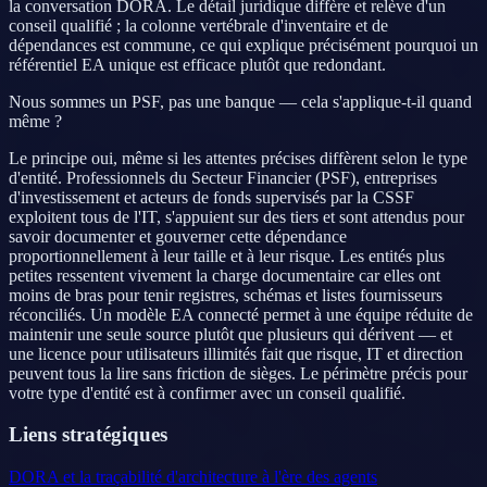
la conversation DORA. Le détail juridique diffère et relève d'un
conseil qualifié ; la colonne vertébrale d'inventaire et de
dépendances est commune, ce qui explique précisément pourquoi un
référentiel EA unique est efficace plutôt que redondant.
Nous sommes un PSF, pas une banque — cela s'applique-t-il quand
même ?
Le principe oui, même si les attentes précises diffèrent selon le type
d'entité. Professionnels du Secteur Financier (PSF), entreprises
d'investissement et acteurs de fonds supervisés par la CSSF
exploitent tous de l'IT, s'appuient sur des tiers et sont attendus pour
savoir documenter et gouverner cette dépendance
proportionnellement à leur taille et à leur risque. Les entités plus
petites ressentent vivement la charge documentaire car elles ont
moins de bras pour tenir registres, schémas et listes fournisseurs
réconciliés. Un modèle EA connecté permet à une équipe réduite de
maintenir une seule source plutôt que plusieurs qui dérivent — et
une licence pour utilisateurs illimités fait que risque, IT et direction
peuvent tous la lire sans friction de sièges. Le périmètre précis pour
votre type d'entité est à confirmer avec un conseil qualifié.
Liens stratégiques
DORA et la traçabilité d'architecture à l'ère des agents