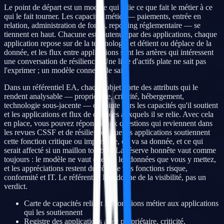
Le point de départ est un modèle qui relie ce que fait le métier à ce
qui le fait tourner. Les capacités métier — paiements, entrée en
relation, administration de fonds, reporting réglementaire — se
tiennent en haut. Chacune est soutenue par des applications, chaque
application repose sur de la technologie et détient ou déplace de la
donnée, et les flux entre applications sont les artères qui intéressent
une conversation de résilience. Une liste d'actifs plate ne sait pas
l'exprimer ; un modèle connecté le sait.
Dans un référentiel EA, chaque objet porte des attributs qui le
rendent analysable — propriétaire, criticité, hébergement,
technologie sous-jacente — et pointe vers les capacités qu'il soutient
et les applications et flux de données auxquels il se relie. Avec cela
en place, vous pouvez répondre aux questions qui reviennent dans
les revues CSSF et de résilience : quelles applications soutiennent
cette fonction critique ou importante, où va sa donnée, et ce qui
serait affecté si un maillon tombait. La réserve honnête vaut comme
toujours : le modèle ne vaut que par les données que vous y mettez,
et les appréciations restent du côté de vos fonctions risque,
conformité et IT. Le référentiel leur donne de la visibilité, pas un
verdict.
Carte de capacités reliant les fonctions métier aux applications
qui les soutiennent
Registre des applications avec propriétaire, criticité,