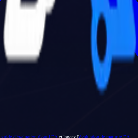
e
guide d'évaluation d'outil EA
et lancez l'
évaluation de maturité EA
.