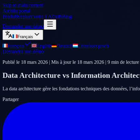
Skip to main content
Archilu portal
Produit
Evaluer votre EA
Tarifs
Blog
Demander une démo
Français
Français
English
Deutsch
Lëtzebuergesch
Demander une démo
Publié le
18 mars 2026
| Mis à jour le
18 mars 2026
|
9
min de lecture
Data Architecture vs Information Architect
La data architecture gère les fondations techniques des données, l’infor
Partager