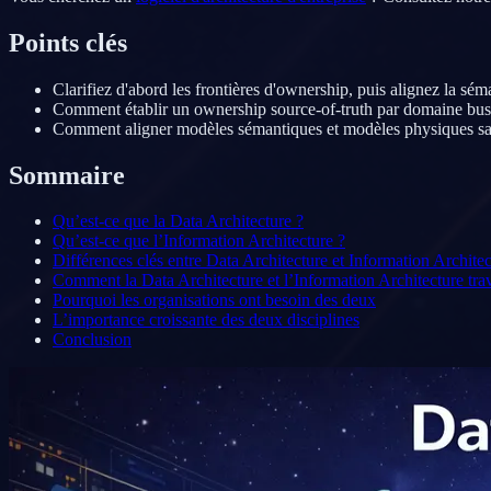
Points clés
Clarifiez d'abord les frontières d'ownership, puis alignez la s
Comment établir un ownership source-of-truth par domaine bus
Comment aligner modèles sémantiques et modèles physiques sa
Sommaire
Qu’est-ce que la Data Architecture ?
Qu’est-ce que l’Information Architecture ?
Différences clés entre Data Architecture et Information Architec
Comment la Data Architecture et l’Information Architecture tra
Pourquoi les organisations ont besoin des deux
L’importance croissante des deux disciplines
Conclusion