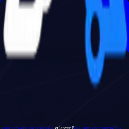
e
guide d'évaluation d'outil EA
et lancez l'
évaluation de maturité EA
.