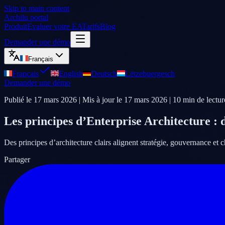
Skip to main content
Archilu portal
Produit
Evaluer votre EA
Tarifs
Blog
Demander une démo
Français
Français
English
Deutsch
Lëtzebuergesch
Demander une démo
Publié le
17 mars 2026
| Mis à jour le
17 mars 2026
|
10
min de lectur
Les principes d’Enterprise Architecture : 
Des principes d’architecture clairs alignent stratégie, gouvernance et 
Partager