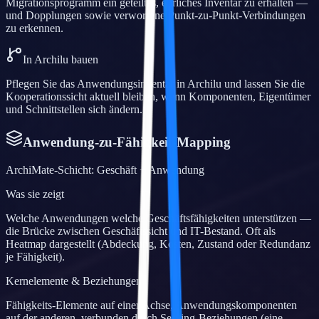
Migrationsprogramm ein geteiltes, ehrliches Inventar zu erhalten —
und Dopplungen sowie verworrene Punkt-zu-Punkt-Verbindungen
zu erkennen.
In Archilu bauen
Pflegen Sie das Anwendungsinventar in Archilu und lassen Sie die
Kooperationssicht aktuell bleiben, wenn Komponenten, Eigentümer
und Schnittstellen sich ändern.
Anwendung-zu-Fähigkeit-Mapping
ArchiMate-Schicht
:
Geschäft + Anwendung
Was sie zeigt
Welche Anwendungen welche Geschäftsfähigkeiten unterstützen —
die Brücke zwischen Geschäftssicht und IT-Bestand. Oft als
Heatmap dargestellt (Abdeckung, Kosten, Zustand oder Redundanz
je Fähigkeit).
Kernelemente & Beziehungen
Fähigkeits-Elemente auf einer Achse, Anwendungskomponenten
auf der anderen, verbunden durch Serving-Beziehungen (eine