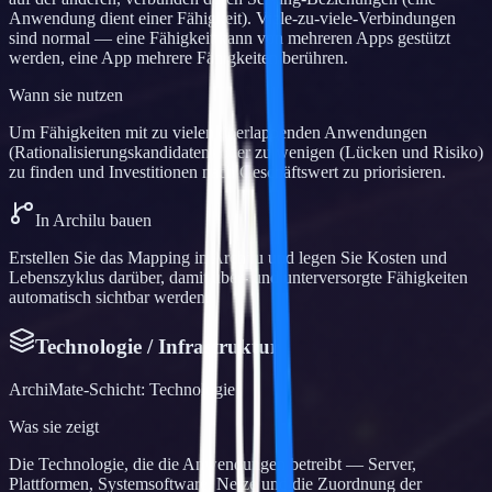
Anwendung dient einer Fähigkeit). Viele-zu-viele-Verbindungen
sind normal — eine Fähigkeit kann von mehreren Apps gestützt
werden, eine App mehrere Fähigkeiten berühren.
Wann sie nutzen
Um Fähigkeiten mit zu vielen überlappenden Anwendungen
(Rationalisierungskandidaten) oder zu wenigen (Lücken und Risiko)
zu finden und Investitionen nach Geschäftswert zu priorisieren.
In Archilu bauen
Erstellen Sie das Mapping in Archilu und legen Sie Kosten und
Lebenszyklus darüber, damit über- und unterversorgte Fähigkeiten
automatisch sichtbar werden.
Technologie / Infrastruktur
ArchiMate-Schicht
:
Technologie
Was sie zeigt
Die Technologie, die die Anwendungen betreibt — Server,
Plattformen, Systemsoftware, Netze und die Zuordnung der