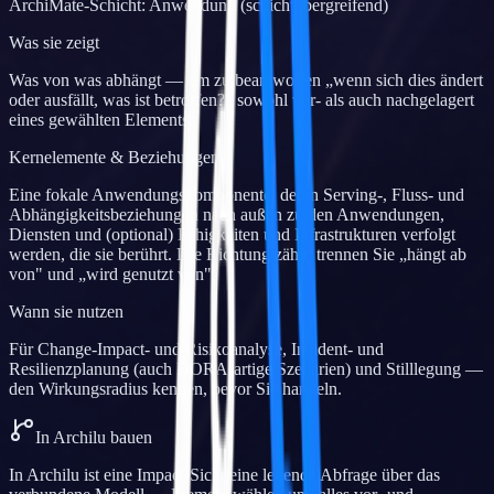
ArchiMate-Schicht
:
Anwendung (schichtübergreifend)
Was sie zeigt
Was von was abhängt — um zu beantworten „wenn sich dies ändert
oder ausfällt, was ist betroffen?" sowohl vor- als auch nachgelagert
eines gewählten Elements.
Kernelemente & Beziehungen
Eine fokale Anwendungskomponente, deren Serving-, Fluss- und
Abhängigkeitsbeziehungen nach außen zu den Anwendungen,
Diensten und (optional) Fähigkeiten und Infrastrukturen verfolgt
werden, die sie berührt. Die Richtung zählt: trennen Sie „hängt ab
von" und „wird genutzt von".
Wann sie nutzen
Für Change-Impact- und Risikoanalyse, Incident- und
Resilienzplanung (auch DORA-artige Szenarien) und Stilllegung —
den Wirkungsradius kennen, bevor Sie handeln.
In Archilu bauen
In Archilu ist eine Impact-Sicht eine lebende Abfrage über das