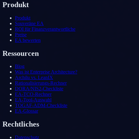
Produkt
Produkt
Souveräne EA
ROI für Finanzverantwortliche
Preise
EA bewerten
Ressourcen
Blog
Was ist Enterprise Architecture?
Archilu vs. LeanIX
Rationalisierungs-Rechner
DORA/NIS2-Checkliste
EA-TCO-Rechner
EA-Tool-Auswahl
TOGAF-ADM-Checkliste
EA-Glossar
Rechtliches
Datenschutz