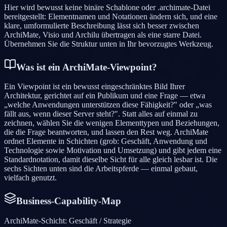
Hier wird bewusst keine binäre Schablone oder .archimate-Datei
bereitgestellt: Elementnamen und Notationen ändern sich, und eine
klare, umformulierte Beschreibung lässt sich besser zwischen
ArchiMate, Visio und Archilu übertragen als eine starre Datei.
Übernehmen Sie die Struktur unten in Ihr bevorzugtes Werkzeug.
Was ist ein ArchiMate-Viewpoint?
Ein Viewpoint ist ein bewusst eingeschränktes Bild Ihrer
Architektur, gerichtet auf ein Publikum und eine Frage — etwa
„welche Anwendungen unterstützen diese Fähigkeit?" oder „was
fällt aus, wenn dieser Server steht?". Statt alles auf einmal zu
zeichnen, wählen Sie die wenigen Elementtypen und Beziehungen,
die die Frage beantworten, und lassen den Rest weg. ArchiMate
ordnet Elemente in Schichten (grob: Geschäft, Anwendung und
Technologie sowie Motivation und Umsetzung) und gibt jedem eine
Standardnotation, damit dieselbe Sicht für alle gleich lesbar ist. Die
sechs Sichten unten sind die Arbeitspferde — einmal gebaut,
vielfach genutzt.
Business-Capability-Map
ArchiMate-Schicht
:
Geschäft / Strategie