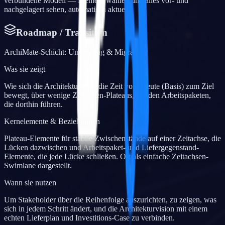
verbundene Modell — Element wählen und alles vor- und
nachgelagert sehen, automatisch aktuell.
Roadmap / Transition
ArchiMate-Schicht
:
Umsetzung & Migration
Was sie zeigt
Wie sich die Architektur über die Zeit vom Heute (Basis) zum Ziel
bewegt, über wenige Zwischen-Plateaus, mit den Arbeitspaketen,
die dorthin führen.
Kernelemente & Beziehungen
Plateau-Elemente für stabile Zwischenstände auf einer Zeitachse, die
Lücken dazwischen und Arbeitspaket- und Liefergegenstand-
Elemente, die jede Lücke schließen. Oft als einfache Zeitachsen-
Swimlane dargestellt.
Wann sie nutzen
Um Stakeholder über die Reihenfolge auszurichten, zu zeigen, was
sich in jedem Schritt ändert, und die Architekturvision mit einem
echten Lieferplan und Investitions-Case zu verbinden.