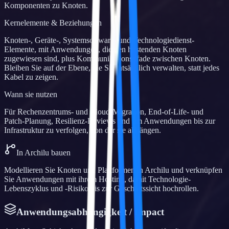
Komponenten zu Knoten.
Kernelemente & Beziehungen
Knoten-, Geräte-, Systemsoftware- und Technologiedienst-
Elemente, mit Anwendungen, die den hostenden Knoten
zugewiesen sind, plus Kommunikationspfade zwischen Knoten.
Bleiben Sie auf der Ebene, die Sie tatsächlich verwalten, statt jedes
Kabel zu zeigen.
Wann sie nutzen
Für Rechenzentrums- und Cloud-Migration, End-of-Life- und
Patch-Planung, Resilienz-Reviews und um Anwendungen bis zur
Infrastruktur zu verfolgen, von der sie abhängen.
In Archilu bauen
Modellieren Sie Knoten und Plattformen in Archilu und verknüpfen
Sie Anwendungen mit ihrem Hosting, damit Technologie-
Lebenszyklus und -Risiko bis zur Geschäftssicht hochrollen.
Anwendungsabhängigkeit / Impact