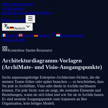
Skip to main content
Archilu portal
Produkt
EA bewerten
Preise
Blog
Demo anfragen
Deutsch
Français
English
Deutsch
Lëtzebuergesch
Demo anfragen
Kostenlose Starter-Ressource
Architekturdiagramm-Vorlagen
(ArchiMate- und Visio-Ausgangspunkte)
Sechs anpassungsfertige Enterprise-Architecture-Sichten, die die
meisten Teams früher oder später brauchen — so beschrieben, dass
Sie jede in ArchiMate, Visio oder direkt in Archilu nachbauen
können. Für jede Sicht: was sie zeigt, die zentralen Elemente und
Beziehungen, wann sie sich lohnt und wie Sie sie in Archilu bauen.
Es sind neutrale Ausgangspunkte zum Anpassen an Ihre
Organisation, kein fertiges Modell.