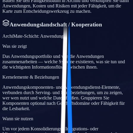
Bauen Sie den Fähigkeitsbaum in Archilu und verknüpfen Sie dann
Anwendungen, Kosten und Risiken mit jeder Fähigkeit, um die
Karte zum Entscheidungswerkzeug zu machen.
Anwendungslandschaft / Kooperation
ArchiMate-Schicht
:
Anwendung
Was sie zeigt
Das Anwendungsportfolio und wie die Anwendungen
zusammenarbeiten — welche Systeme existieren, was sie tun und
die wichtigsten Informationsflüsse zwischen ihnen.
Kernelemente & Beziehungen
Anwendungskomponenten- und Anwendungsdienst-Elemente,
verbunden durch Serving- und Flussbeziehungen, um zu zeigen,
wer wen nutzt und welche Daten fließen. Gruppieren Sie
Komponenten optional nach Geschäftsdomäne oder Fähigkeit für
die Lesbarkeit.
Wann sie nutzen
Um vor jedem Konsolidierungs-, Integrations- oder