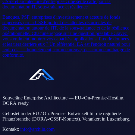
CSSF et architecture d'entreprise : une seule carte pour la
documentation IT, sous-traitance et résilience
Banques, PSF, entreprises d'investissement et acteurs de fonds
supervisés par la CSSF portent des attentes récurrentes de
documentation autour de l'IT, de la sous-traitance et de la résilience
opérationnelle. Chacune repose sur une question préalable : savez-
vous vraiment montrer vos capacités, applications, flux de données
et les tiers derrière eux ? Un référentiel EA est l'endroit naturel pour
tenir cela — honnêtement, comme preuve, pas comme un badge de
conformité.
Souveräne Enterprise Architecture — EU-/On-Premise-Hosting,
DORA-ready.
Gehostet in der EU / On-Premise. Entwickelt für die regulierte
Finanzbranche (DORA-/CSSF-Kontext). Verankert in Luxemburg.
Kontakt
:
info@archilu.com