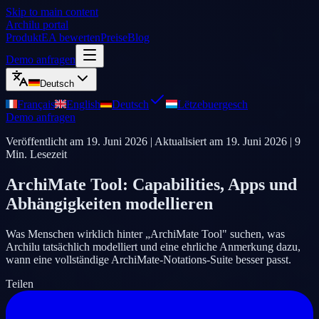
Skip to main content
Archilu portal
Produkt
EA bewerten
Preise
Blog
Demo anfragen
Deutsch
Français
English
Deutsch
Lëtzebuergesch
Demo anfragen
Veröffentlicht am
19. Juni 2026
| Aktualisiert am
19. Juni 2026
|
9
Min. Lesezeit
ArchiMate Tool: Capabilities, Apps und
Abhängigkeiten modellieren
Was Menschen wirklich hinter „ArchiMate Tool" suchen, was
Archilu tatsächlich modelliert und eine ehrliche Anmerkung dazu,
wann eine vollständige ArchiMate-Notations-Suite besser passt.
Teilen