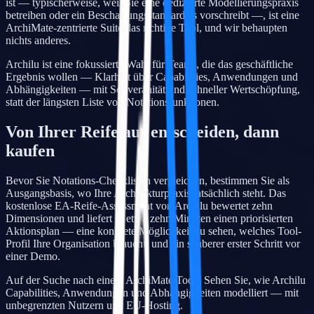
ist — typischerweise, weil Sie eine dedizierte Modellierungspraxis
betreiben oder ein Beschaffungsstandard es vorschreibt —, ist eine
ArchiMate-zentrierte Suite das richtige Tool, und wir behaupten
nichts anderes.
Archilu ist eine fokussierte Wahl für Teams, die das geschäftliche
Ergebnis wollen — Klarheit über Capabilities, Anwendungen und
Abhängigkeiten — mit Souveränität und schneller Wertschöpfung,
statt der längsten Liste von Notationsfunktionen.
Von Ihrer Reife aus entscheiden, dann
kaufen
Bevor Sie Notations-Checklisten vergleichen, bestimmen Sie als
Ausgangsbasis, wo Ihre Architekturpraxis tatsächlich steht. Das
kostenlose EA-Reife-Assessment von Archilu bewertet zehn
Dimensionen und liefert in etwa zehn Minuten einen priorisierten
Aktionsplan — eine konkrete Möglichkeit zu sehen, welches Tool-
Profil Ihre Organisation braucht, und ein sauberer erster Schritt vor
einer Demo.
Auf der Suche nach einem ArchiMate Tool? Sehen Sie, wie Archilu
Capabilities, Anwendungen und Abhängigkeiten modelliert — mit
unbegrenzten Nutzern und EU-Hosting.