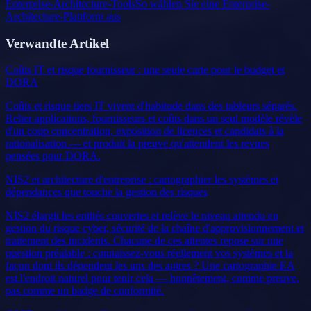
Enterprise-Architecture-Tools
So wählen Sie eine Enterprise-
Architecture-Plattform aus
Verwandte Artikel
Coûts IT et risque fournisseur : une seule carte pour le budget et
DORA
Coûts et risque tiers IT vivent d'habitude dans des tableurs séparés.
Relier applications, fournisseurs et coûts dans un seul modèle révèle
d'un coup concentration, exposition de licences et candidats à la
rationalisation — et produit la preuve qu'attendent les revues
pensées pour DORA.
NIS2 et architecture d'entreprise : cartographier les systèmes et
dépendances que touche la gestion des risques
NIS2 élargit les entités couvertes et relève le niveau attendu en
gestion du risque cyber, sécurité de la chaîne d'approvisionnement et
traitement des incidents. Chacune de ces attentes repose sur une
question préalable : connaissez-vous réellement vos systèmes et la
façon dont ils dépendent les uns des autres ? Une cartographie EA
est l'endroit naturel pour tenir cela — honnêtement, comme preuve,
pas comme un badge de conformité.