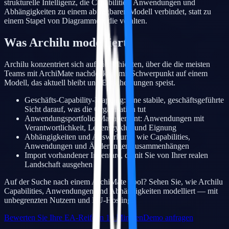
strukturelle Intelligenz, die Capabilities, Anwendungen und
Abhängigkeiten zu einem abfragbaren Modell verbindet, statt zu
einem Stapel von Diagrammen, die veralten.
Was Archilu modelliert
Archilu konzentriert sich auf die Schichten, über die die meisten
Teams mit ArchiMate nachdenken, mit Schwerpunkt auf einem
Modell, das aktuell bleibt und Entscheidungen speist.
Geschäfts-Capability-Mapping: eine stabile, geschäftsgeführte
Sicht darauf, was die Organisation tut
Anwendungsportfolio-Management: Anwendungen mit
Verantwortlichkeit, Lebenszyklus und Eignung
Abhängigkeiten und Auswirkung: wie Capabilities,
Anwendungen und Änderungen zusammenhängen
Import vorhandener Inventare, damit Sie von Ihrer realen
Landschaft ausgehen
Auf der Suche nach einem ArchiMate Tool? Sehen Sie, wie Archilu
Capabilities, Anwendungen und Abhängigkeiten modelliert — mit
unbegrenzten Nutzern und EU-Hosting.
Bewerten Sie Ihre EA-Reife in 10 Minuten
Demo anfragen