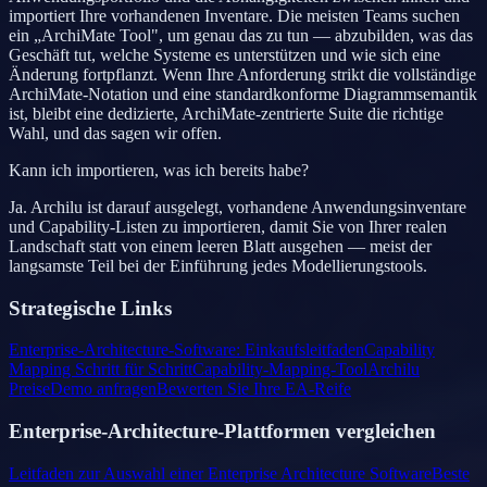
importiert Ihre vorhandenen Inventare. Die meisten Teams suchen
ein „ArchiMate Tool", um genau das zu tun — abzubilden, was das
Geschäft tut, welche Systeme es unterstützen und wie sich eine
Änderung fortpflanzt. Wenn Ihre Anforderung strikt die vollständige
ArchiMate-Notation und eine standardkonforme Diagrammsemantik
ist, bleibt eine dedizierte, ArchiMate-zentrierte Suite die richtige
Wahl, und das sagen wir offen.
Kann ich importieren, was ich bereits habe?
Ja. Archilu ist darauf ausgelegt, vorhandene Anwendungsinventare
und Capability-Listen zu importieren, damit Sie von Ihrer realen
Landschaft statt von einem leeren Blatt ausgehen — meist der
langsamste Teil bei der Einführung jedes Modellierungstools.
Strategische Links
Enterprise-Architecture-Software: Einkaufsleitfaden
Capability
Mapping Schritt für Schritt
Capability-Mapping-Tool
Archilu
Preise
Demo anfragen
Bewerten Sie Ihre EA-Reife
Enterprise-Architecture-Plattformen vergleichen
Leitfaden zur Auswahl einer Enterprise Architecture Software
Beste