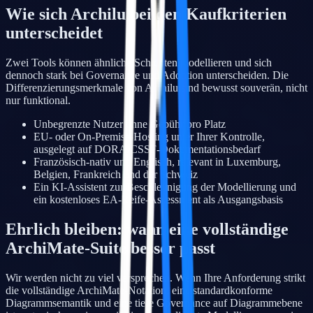
Wie sich Archilu bei den Kaufkriterien
unterscheidet
Zwei Tools können ähnliche Schichten modellieren und sich
dennoch stark bei Governance und Adoption unterscheiden. Die
Differenzierungsmerkmale von Archilu sind bewusst souverän, nicht
nur funktional.
Unbegrenzte Nutzer ohne Gebühr pro Platz
EU- oder On-Premise-Hosting unter Ihrer Kontrolle,
ausgelegt auf DORA/CSSF-Dokumentationsbedarf
Französisch-nativ und Englisch, relevant in Luxemburg,
Belgien, Frankreich und der Schweiz
Ein KI-Assistent zur Beschleunigung der Modellierung und
ein kostenloses EA-Reife-Assessment als Ausgangsbasis
Ehrlich bleiben: wann eine vollständige
ArchiMate-Suite besser passt
Wir werden nicht zu viel versprechen. Wenn Ihre Anforderung strikt
die vollständige ArchiMate-Notation, eine standardkonforme
Diagrammsemantik und eine tiefe Governance auf Diagrammebene