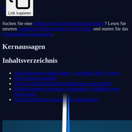
X
Link kopieren
Suchen Sie eine
Software für Unternehmensarchitektur
? Lesen Sie
unseren
Leitfaden zur Bewertung von EA-Tools
und starten Sie das
EA-Reifegrad-Assessment
.
Kernaussagen
Inhaltsverzeichnis
Was Menschen wirklich hinter „ArchiMate Tool" wollen
Was Archilu modelliert
Wie sich Archilu bei den Kaufkriterien unterscheidet
Ehrlich bleiben: wann eine vollständige ArchiMate-Suite
besser passt
Von Ihrer Reife aus entscheiden, dann kaufen