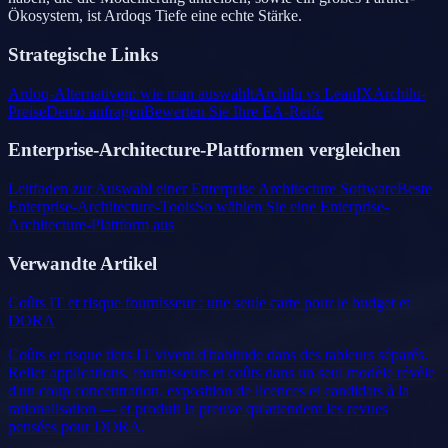
Ökosystem, ist Ardoqs Tiefe eine echte Stärke.
Strategische Links
Ardoq-Alternativen: wie man auswählt
Archilu vs LeanIX
Archilu-
Preise
Demo anfragen
Bewerten Sie Ihre EA-Reife
Enterprise-Architecture-Plattformen vergleichen
Leitfaden zur Auswahl einer Enterprise Architecture Software
Beste
Enterprise-Architecture-Tools
So wählen Sie eine Enterprise-
Architecture-Plattform aus
Verwandte Artikel
Coûts IT et risque fournisseur : une seule carte pour le budget et
DORA
Coûts et risque tiers IT vivent d'habitude dans des tableurs séparés.
Relier applications, fournisseurs et coûts dans un seul modèle révèle
d'un coup concentration, exposition de licences et candidats à la
rationalisation — et produit la preuve qu'attendent les revues
pensées pour DORA.