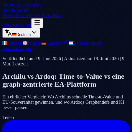
Skip to main content
Archilu portal
Produkt
EA bewerten
Preise
Blog
Demo anfragen
Deutsch
Français
English
Deutsch
Lëtzebuergesch
Demo anfragen
Veröffentlicht am
19. Juni 2026
| Aktualisiert am
19. Juni 2026
|
9
Min. Lesezeit
Archilu vs Ardoq: Time-to-Value vs eine
graph-zentrierte EA-Plattform
Ein ehrlicher Vergleich: Wo Archilus schnelle Time-to-Value und
EU-Souveränität gewinnen, und wo Ardoqs Graphentiefe und KI
besser passen.
Teilen