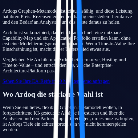
Ardoqs Graphen-Metamodell ist leistungsfähig, und diese Leistung
hat ihren Preis: Rezensenten nennen häufig eine steilere Lernkurve
und den Bedarf an Analysten, um das Beste daraus zu holen.
Archilu ist so konzipiert, dass ein Team schnell eine nutzbare
Capability-Map und ein Application Portfolio erstellen kann, ohne
erst eine Modellierungspraxis aufzubauen. Wenn Time-to-Value Ihre
Einschränkung ist, macht dieser Unterschied etwas aus.
Vergleichen Sie Archilu und Ardoq bei Lernkurve, Hosting und
Time-to-Value – und entscheiden Sie, welche Enterprise-
Architecture-Plattform passt.
Sehen Sie Ihre EA-Reife in 10 Minuten
Demo anfragen
Wo Ardoq die stärkere Wahl ist
Wenn Sie ein tiefes, flexibles Graphen-Metamodell wollen, in
fortgeschrittene KI-gesteuerte Analyse investieren und über die
Analysten und den Partner-Support verfügen, um es auszuschöpfen,
ist Ardoqs Tiefe ein echter Vorteil, den wir nicht herunterspielen
werden.