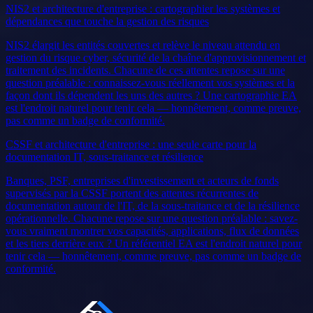
NIS2 et architecture d'entreprise : cartographier les systèmes et
dépendances que touche la gestion des risques
NIS2 élargit les entités couvertes et relève le niveau attendu en
gestion du risque cyber, sécurité de la chaîne d'approvisionnement et
traitement des incidents. Chacune de ces attentes repose sur une
question préalable : connaissez-vous réellement vos systèmes et la
façon dont ils dépendent les uns des autres ? Une cartographie EA
est l'endroit naturel pour tenir cela — honnêtement, comme preuve,
pas comme un badge de conformité.
CSSF et architecture d'entreprise : une seule carte pour la
documentation IT, sous-traitance et résilience
Banques, PSF, entreprises d'investissement et acteurs de fonds
supervisés par la CSSF portent des attentes récurrentes de
documentation autour de l'IT, de la sous-traitance et de la résilience
opérationnelle. Chacune repose sur une question préalable : savez-
vous vraiment montrer vos capacités, applications, flux de données
et les tiers derrière eux ? Un référentiel EA est l'endroit naturel pour
tenir cela — honnêtement, comme preuve, pas comme un badge de
conformité.