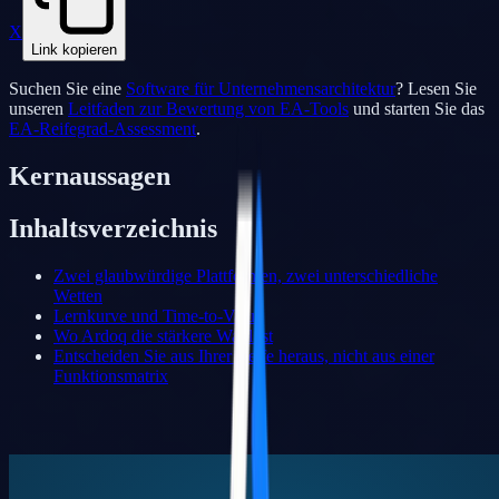
X
Link kopieren
Suchen Sie eine
Software für Unternehmensarchitektur
? Lesen Sie
unseren
Leitfaden zur Bewertung von EA-Tools
und starten Sie das
EA-Reifegrad-Assessment
.
Kernaussagen
Inhaltsverzeichnis
Zwei glaubwürdige Plattformen, zwei unterschiedliche
Wetten
Lernkurve und Time-to-Value
Wo Ardoq die stärkere Wahl ist
Entscheiden Sie aus Ihrer Reife heraus, nicht aus einer
Funktionsmatrix