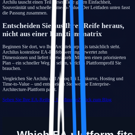
Archilu tauscht einen Teil dieser Tiefe gegen Einfachheit,
Souveränität und schnelle Time-to-Value. Der Leitfaden unten fasst
die Passung zusammen.
Entscheiden Sie aus Ihrer Reife heraus,
nicht aus einer Funktionsmatrix
Beginnen Sie dort, wo Ihre Architekturpraxis tatsächlich steht.
Archilus kostenlose EA-Reifebewertung bewertet zehn
Dimensionen und liefert in etwa zehn Minuten einen priorisierten
Plan – ein schneller Weg zu sehen, welches Plattformprofil Sie
brauchen.
Vergleichen Sie Archilu und Ardoq bei Lernkurve, Hosting und
Time-to-Value – und entscheiden Sie, welche Enterprise-
Architecture-Plattform passt.
Sehen Sie Ihre EA-Reife in 10 Minuten
Zurück zum Blog