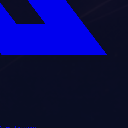
eifegrad-Assessment
.