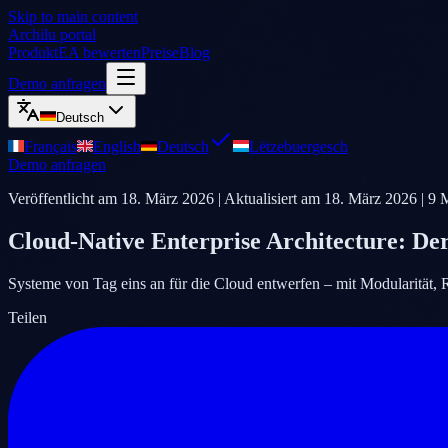
Skip to main content
Archilu portal
Produkt
EA bewerten
Preise
Blog
Demo anfragen
Deutsch
Français
English
Deutsch
Lëtzebuergesch
Demo anfragen
Veröffentlicht am
18. März 2026
| Aktualisiert am
18. März 2026
|
9
M
Cloud-Native Enterprise Architecture: Der
Systeme von Tag eins an für die Cloud entwerfen – mit Modularität, R
Teilen