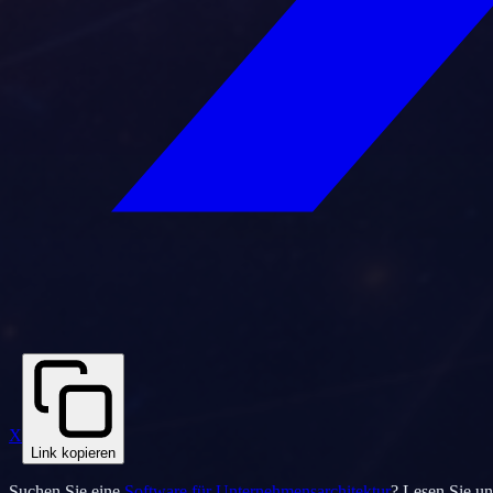
X
Link kopieren
Suchen Sie eine
Software für Unternehmensarchitektur
? Lesen Sie u