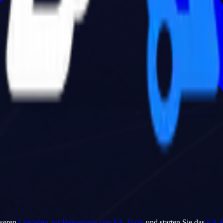
nseren
Leitfaden zur Bewertung von EA-Tools
und starten Sie das
EA-R