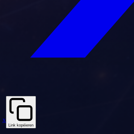
X
Link kopéieren