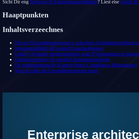
Sicht Dir eng
Software fir Entreprisenarchitektur
? Liest eise
Guide fi
Haaptpunkten
Inhaltsverzeechnes
Firwat d'Gesondheetswiesen e schwéiert Architekturproblem as
Interoperabilitéit: déi zentral Erausfuerderung
Legacy-Systemer moderniséieren ouni d'Versuergung ze briech
Datengovernance fir sensibel Patientendonnéeën
De reglementaresche Kontext (keng Compliance-Behaaptung)
Wou Archilu am Gesondheetswiesen passt