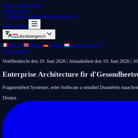
Skip to main content
Archilu portal
Produkt
Är EA bewäerten
Präisser
Blog
Demo ufroen
Lëtzebuergesch
Français
English
Deutsch
Lëtzebuergesch
Demo ufroen
Verëffentlecht den
19. Juni 2026
| Aktualiséiert den
19. Juni 2026
|
10
Enterprise Architecture fir d'Gesondheets
Fragmentéiert Systemer, eeler Software a sensibel Donnéeën maache
Deelen