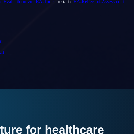
r d'Evaluatioun vun EA-Tools
an start d'
EA-Reifegrad-Assessment
.
s
en