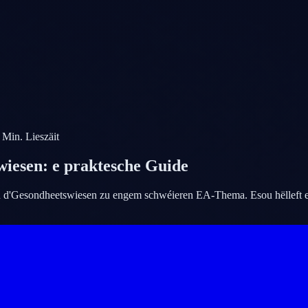
Min. Lieszäit
wiesen: e praktesche Guide
n d'Gesondheetswiesen zu engem schwéieren EA-Thema. Esou hëlleft e