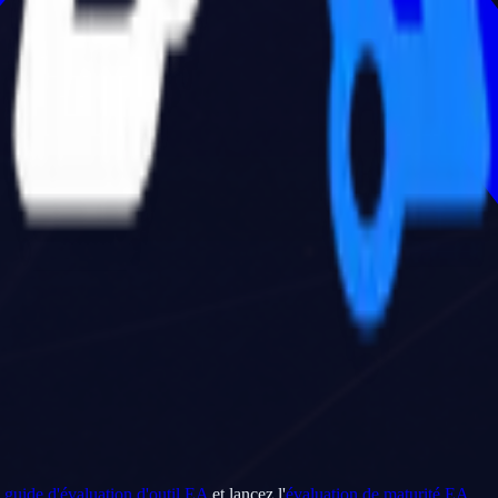
e
guide d'évaluation d'outil EA
et lancez l'
évaluation de maturité EA
.