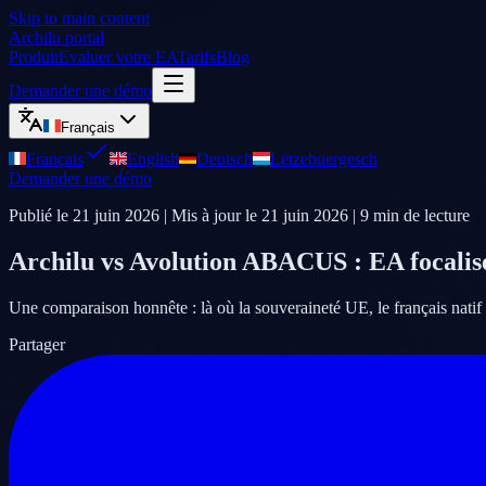
Skip to main content
Archilu portal
Produit
Evaluer votre EA
Tarifs
Blog
Demander une démo
Français
Français
English
Deutsch
Lëtzebuergesch
Demander une démo
Publié le
21 juin 2026
| Mis à jour le
21 juin 2026
|
9
min de lecture
Archilu vs Avolution ABACUS : EA focalisé 
Une comparaison honnête : là où la souveraineté UE, le français natif
Partager