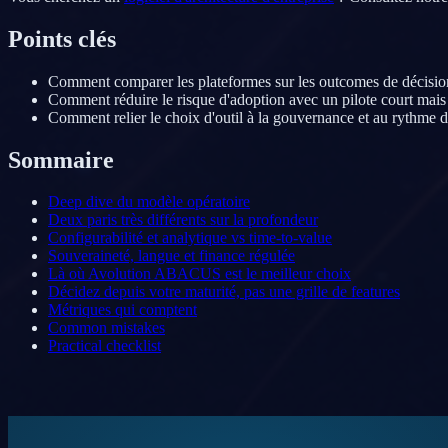
Points clés
Comment comparer les plateformes sur les outcomes de décision,
Comment réduire le risque d'adoption avec un pilote court mais
Comment relier le choix d'outil à la gouvernance et au rythme d
Sommaire
Deep dive du modèle opératoire
Deux paris très différents sur la profondeur
Configurabilité et analytique vs time-to-value
Souveraineté, langue et finance régulée
Là où Avolution ABACUS est le meilleur choix
Décidez depuis votre maturité, pas une grille de features
Métriques qui comptent
Common mistakes
Practical checklist