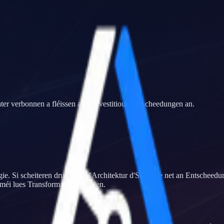
ater verbonnen a fléissen an d'Investitiounsentscheedungen an.
gie. Si scheiteren drun, datt d'Architektur d'Strategie net an Entsche
 méi lues Transformatiounszyklen.