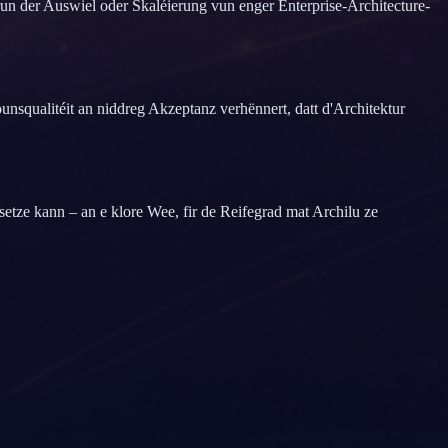
run der Auswiel oder Skaléierung vun enger Enterprise-Architecture-
nsqualitéit an niddreg Akzeptanz verhënnert, datt d'Architektur
etze kann – an e klore Wee, fir de Reifegrad mat Archilu ze