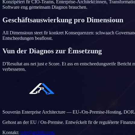
Konzipéiert fir CIO-Teams, Enterprise-Architekt:innen, Transformati
Software eng gemeinsam Diagnos brauchen.
Geschäftsauswierkung pro Dimensioun
All Dimensioun steet fir konkret Konsequenzen: schwaach Governance e
Entscheedungen beaflosst.
Vun der Diagnos zur Ëmsetzung
D'Resultat ass net just e Score. Et ass en entscheedungsreife Berich
verbesseren.
Souverän Enterprise Architecture — EU-/On-Premise-Hosting, DOR
Gehost an der EU / On-Premise. Entwéckelt fir de reguléierte Fina
Kontakt
:
info@archilu.com