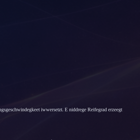
edungsgeschwindegkeet iwwersetzt. E niddrege Reifegrad erzeegt