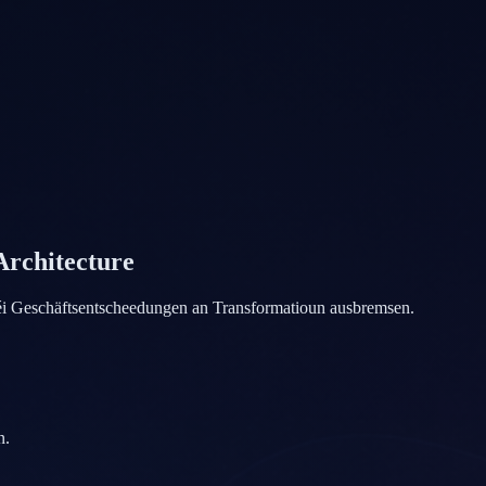
Architecture
 déi Geschäftsentscheedungen an Transformatioun ausbremsen.
n.