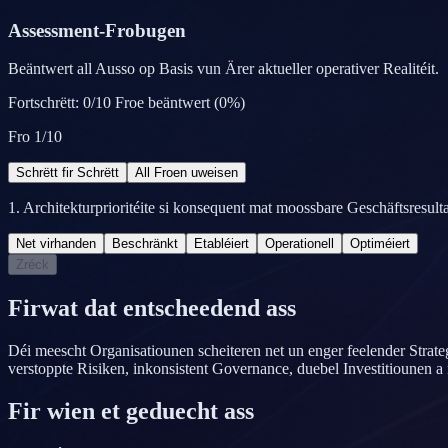
Assessment-Frobugen
Beäntwert all Ausso op Basis vun Ärer aktueller operativer Realitéit.
Fortschrëtt
:
0
/
10
Froe beäntwert
(
0
%)
Fro
1
/
10
Schrëtt fir Schrëtt
All Froen uweisen
1
.
Architekturprioritéite si konsequent mat moossbare Geschäftsresult
Net virhanden
Beschränkt
Etabléiert
Operationell
Optiméiert
Zréck
Firwat dat entscheedend ass
Déi meescht Organisatiounen scheiteren net un enger feelender Strate
verstoppte Risiken, inkonsistent Governance, duebel Investitiounen a
Fir wien et geduecht ass