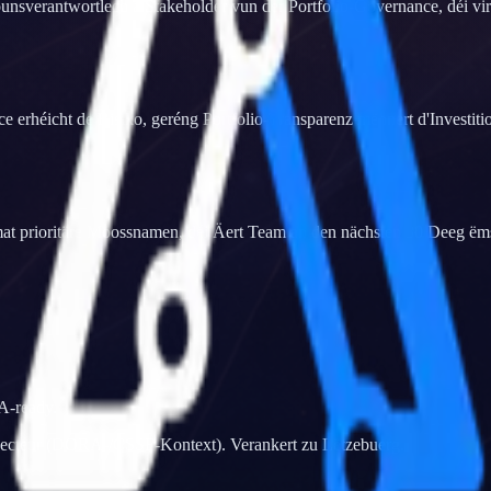
ounsverantwortlech a Stakeholder vun der Portfolio-Governance, déi vi
rhéicht de Risiko, geréng Portfolio-Transparenz mënnert d'Investitiou
t mat prioritäre Moossnamen, déi Äert Team an den nächsten 30 Deeg ëms
A-ready.
nzsecteur (DORA-/CSSF-Kontext). Verankert zu Lëtzebuerg.