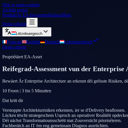
Skip to main content
Archilu portal
Produkt
Är EA bewäerten
Präisser
Blog
Demo ufroen
Lëtzebuergesch
Français
English
Deutsch
Lëtzebuergesch
Demo ufroen
Propriétäert EA-Asset
Reifegrad-Assessment vun der Enterprise 
Bewäert Är Enterprise Architecture an erkennt déi gréisste Risiken,
10 Froen | 3 bis 5 Minutten
Dat kritt dir
Verstoppte Architekturrisiken erkennen, ier se d'Delivery beaflossen.
Lücken tëscht strategeschem Usproch an operativer Realitéit opdecke
Déi nächst Transformatiounsschrëtt mat Zouversiicht prioriséieren.
Fachberäich an IT ëm eng gemeinsam Diagnos ausriichten.