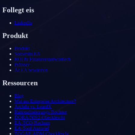
Follegt eis
LinkedIn
Produkt
Produkt
Souverän EA
ROI fir Finanzverantwortlech
Präisser
Är EA bewäerten
Ressourcen
Blog
Wat ass Enterprise Architecture?
Archilu vs. LeanIX
Rationaliséierungs-Rechner
DORA/NIS2-Checklëscht
EA-TCO-Rechner
EA-Tool-Auswiel
TOGAF-ADM-Checklëscht