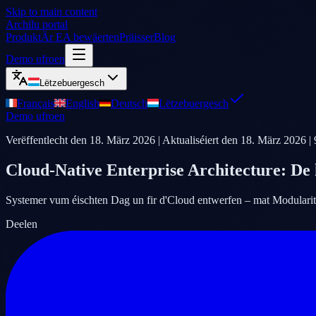
Skip to main content
Archilu portal
Produkt
Är EA bewäerten
Präisser
Blog
Demo ufroen
Lëtzebuergesch
Français
English
Deutsch
Lëtzebuergesch
Demo ufroen
Verëffentlecht den
18. März 2026
| Aktualiséiert den
18. März 2026
|
Cloud-Native Enterprise Architecture: De
Systemer vum éischten Dag un fir d'Cloud entwerfen – mat Modularitéi
Deelen