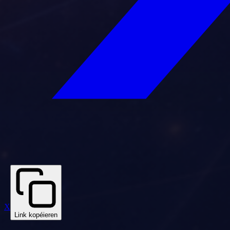
X
Link kopéieren