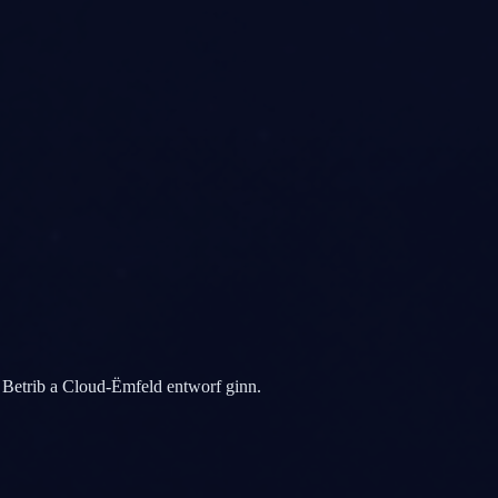
e Betrib a Cloud-Ëmfeld entworf ginn.