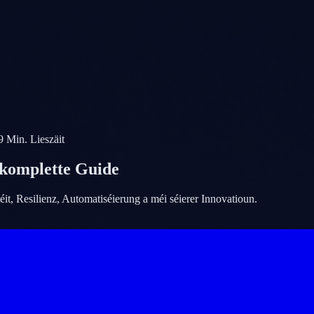
9
Min. Lieszäit
 komplette Guide
t, Resilienz, Automatiséierung a méi séierer Innovatioun.