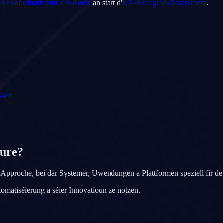
r d'Evaluatioun vun EA-Tools
an start d'
EA-Reifegrad-Assessment
.
Welt
ture?
e-Approche, bei där Systemer, Uwendungen a Plattformen speziell fir d
tomatiséierung a séier Innovatioun ze notzen.