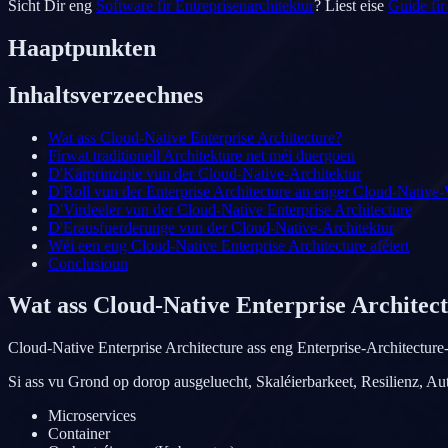
Sicht Dir eng
Software fir Entreprisenarchitektur
? Liest eise
Guide fi
Haaptpunkten
Inhaltsverzeechnes
Wat ass Cloud-Native Enterprise Architecture?
Firwat traditionell Architekture net méi duergoen
D'Kärprinzipie vun der Cloud-Native-Architektur
D'Roll vun der Enterprise Architecture an enger Cloud-Native-
D'Virdeeler vun der Cloud-Native Enterprise Architecture
D'Erausfuerderunge vun der Cloud-Native-Architektur
Wéi een eng Cloud-Native Enterprise Architecture aféiert
Conclusioun
Wat ass Cloud-Native Enterprise Architec
Cloud-Native Enterprise Architecture ass eng Enterprise-Architectur
Si ass vu Grond op dorop ausgeluecht, Skaléierbarkeet, Resilienz, Au
Microservices
Container