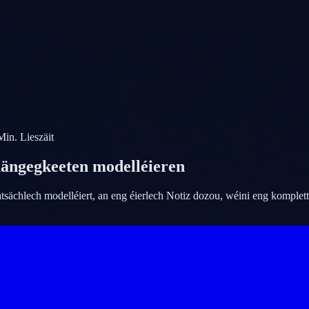
in. Lieszäit
hängegkeeten modelléieren
tsächlech modelléiert, an eng éierlech Notiz dozou, wéini eng komplet