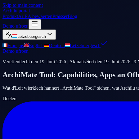
Skip to main content
Archilu portal
Produkt
Är EA bewäerten
Präisser
Blog
Demo ufroen
Lëtzebuergesch
Français
English
Deutsch
Lëtzebuergesch
Demo ufroen
Verëffentlecht den
19. Juni 2026
| Aktualiséiert den
19. Juni 2026
|
9
M
ArchiMate Tool: Capabilities, Apps an Of
Wat d'Leit wierklech hannert „ArchiMate Tool" sichen, wat Archilu ta
Deelen