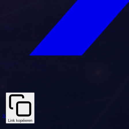
X
Link kopéieren