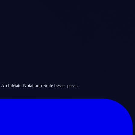
t ArchiMate-Notatioun-Suite besser passt.