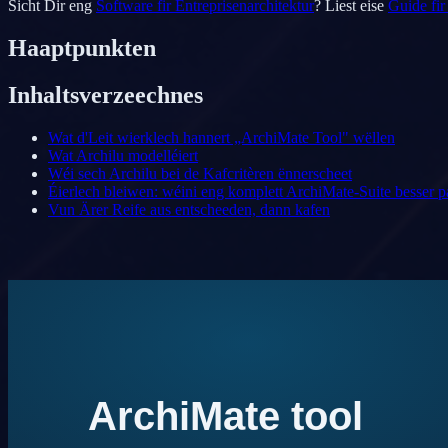
Sicht Dir eng
Software fir Entreprisenarchitektur
? Liest eise
Guide fi
Haaptpunkten
Inhaltsverzeechnes
Wat d'Leit wierklech hannert „ArchiMate Tool" wëllen
Wat Archilu modelléiert
Wéi sech Archilu bei de Kafcritèren ënnerscheet
Éierlech bleiwen: wéini eng komplett ArchiMate-Suite besser p
Vun Ärer Reife aus entscheeden, dann kafen