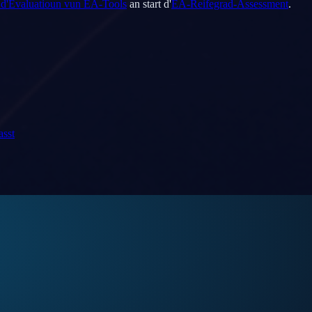
r d'Evaluatioun vun EA-Tools
an start d'
EA-Reifegrad-Assessment
.
asst