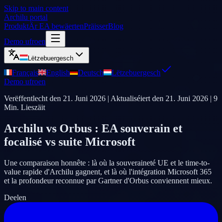
Skip to main content
Archilu portal
Produkt
Är EA bewäerten
Präisser
Blog
Demo ufroen
Lëtzebuergesch
Français
English
Deutsch
Lëtzebuergesch
Demo ufroen
Verëffentlecht den
21. Juni 2026
| Aktualiséiert den
21. Juni 2026
|
9
Min. Lieszäit
Archilu vs Orbus : EA souverain et
focalisé vs suite Microsoft
Une comparaison honnête : là où la souveraineté UE et le time-to-
value rapide d'Archilu gagnent, et là où l'intégration Microsoft 365
et la profondeur reconnue par Gartner d'Orbus conviennent mieux.
Deelen