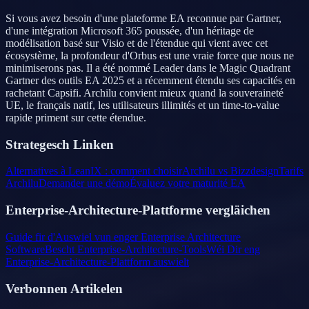
Si vous avez besoin d'une plateforme EA reconnue par Gartner,
d'une intégration Microsoft 365 poussée, d'un héritage de
modélisation basé sur Visio et de l'étendue qui vient avec cet
écosystème, la profondeur d'Orbus est une vraie force que nous ne
minimiserons pas. Il a été nommé Leader dans le Magic Quadrant
Gartner des outils EA 2025 et a récemment étendu ses capacités en
rachetant Capsifi. Archilu convient mieux quand la souveraineté
UE, le français natif, les utilisateurs illimités et un time-to-value
rapide priment sur cette étendue.
Strategesch Linken
Alternatives à LeanIX : comment choisir
Archilu vs Bizzdesign
Tarifs
Archilu
Demander une démo
Évaluez votre maturité EA
Enterprise-Architecture-Plattforme vergläichen
Guide fir d'Auswiel vun enger Enterprise Architecture
Software
Bescht Enterprise-Architecture-Tools
Wéi Dir eng
Enterprise-Architecture-Plattform auswielt
Verbonnen Artikelen