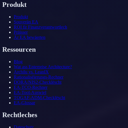
Produkt
Produkt
Souverän EA
ROI fir Finanzverantwortlech
Präisser
Är EA bewäerten
Ressourcen
Blog
Wat ass Enterprise Architecture?
Archilu vs. LeanIX
Rationaliséierungs-Rechner
DORA/NIS2-Checklëscht
EA-TCO-Rechner
EA-Tool-Auswiel
TOGAF-ADM-Checklëscht
EA-Glossar
Rechtleches
Dateschutz