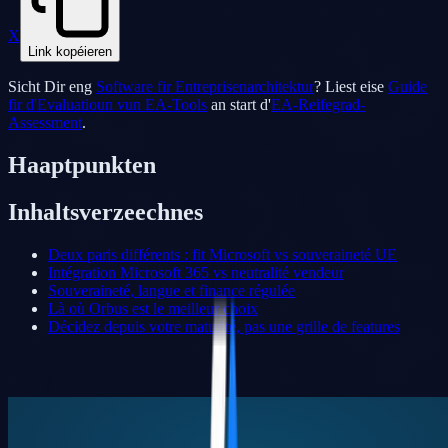
X
Link kopéieren
Sicht Dir eng
Software fir Entreprisenarchitektur
? Liest eise
Guide
fir d'Evaluatioun vun EA-Tools
an start d'
EA-Reifegrad-
Assessment
.
Haaptpunkten
Inhaltsverzeechnes
Deux paris différents : fit Microsoft vs souveraineté UE
Intégration Microsoft 365 vs neutralité vendeur
Souveraineté, langue et finance régulée
Là où Orbus est le meilleur choix
Décidez depuis votre maturité, pas une grille de features