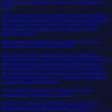
Coûts IT et risque fournisseur : une seule carte pour le budget et
DORA
Coûts et risque tiers IT vivent d'habitude dans des tableurs séparés.
Relier applications, fournisseurs et coûts dans un seul modèle révèle
d'un coup concentration, exposition de licences et candidats à la
rationalisation — et produit la preuve qu'attendent les revues
pensées pour DORA.
NIS2 et architecture d'entreprise : cartographier les systèmes et
dépendances que touche la gestion des risques
NIS2 élargit les entités couvertes et relève le niveau attendu en
gestion du risque cyber, sécurité de la chaîne d'approvisionnement et
traitement des incidents. Chacune de ces attentes repose sur une
question préalable : connaissez-vous réellement vos systèmes et la
façon dont ils dépendent les uns des autres ? Une cartographie EA
est l'endroit naturel pour tenir cela — honnêtement, comme preuve,
pas comme un badge de conformité.
CSSF et architecture d'entreprise : une seule carte pour la
documentation IT, sous-traitance et résilience
Banques, PSF, entreprises d'investissement et acteurs de fonds
supervisés par la CSSF portent des attentes récurrentes de