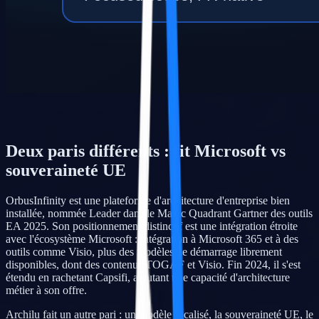
Deux paris différents : fit Microsoft vs
souveraineté UE
OrbusInfinity est une plateforme d'architecture d'entreprise bien
installée, nommée Leader dans le Magic Quadrant Gartner des outils
EA 2025. Son positionnement distinctif est une intégration étroite
avec l'écosystème Microsoft : intégration à Microsoft 365 et à des
outils comme Visio, plus des modèles de démarrage librement
disponibles, dont des contenus TOGAF et Visio. Fin 2024, il s'est
étendu en rachetant Capsifi, ajoutant une capacité d'architecture
métier à son offre.
Archilu fait un autre pari : un modèle focalisé, la souveraineté UE, le