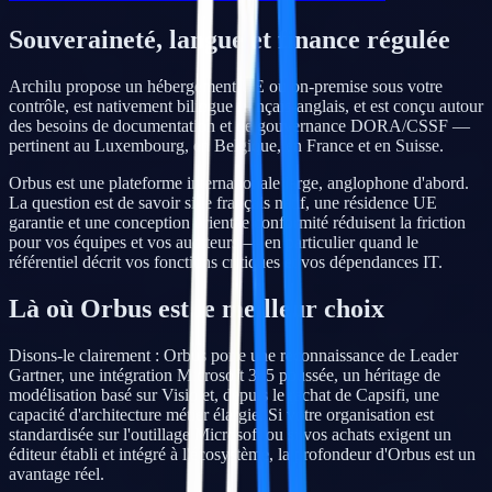
Souveraineté, langue et finance régulée
Archilu propose un hébergement UE ou on-premise sous votre
contrôle, est nativement bilingue français-anglais, et est conçu autour
des besoins de documentation et de gouvernance DORA/CSSF —
pertinent au Luxembourg, en Belgique, en France et en Suisse.
Orbus est une plateforme internationale large, anglophone d'abord.
La question est de savoir si le français natif, une résidence UE
garantie et une conception orientée conformité réduisent la friction
pour vos équipes et vos auditeurs — en particulier quand le
référentiel décrit vos fonctions critiques et vos dépendances IT.
Là où Orbus est le meilleur choix
Disons-le clairement : Orbus porte une reconnaissance de Leader
Gartner, une intégration Microsoft 365 poussée, un héritage de
modélisation basé sur Visio et, depuis le rachat de Capsifi, une
capacité d'architecture métier élargie. Si votre organisation est
standardisée sur l'outillage Microsoft ou si vos achats exigent un
éditeur établi et intégré à l'écosystème, la profondeur d'Orbus est un
avantage réel.