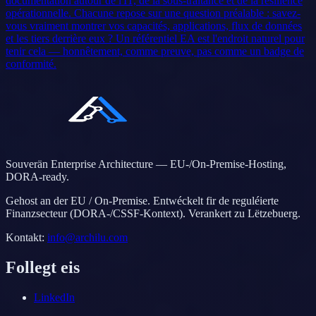
documentation autour de l'IT, de la sous-traitance et de la résilience
opérationnelle. Chacune repose sur une question préalable : savez-
vous vraiment montrer vos capacités, applications, flux de données
et les tiers derrière eux ? Un référentiel EA est l'endroit naturel pour
tenir cela — honnêtement, comme preuve, pas comme un badge de
conformité.
Souverän Enterprise Architecture — EU-/On-Premise-Hosting,
DORA-ready.
Gehost an der EU / On-Premise. Entwéckelt fir de reguléierte
Finanzsecteur (DORA-/CSSF-Kontext). Verankert zu Lëtzebuerg.
Kontakt
:
info@archilu.com
Follegt eis
LinkedIn