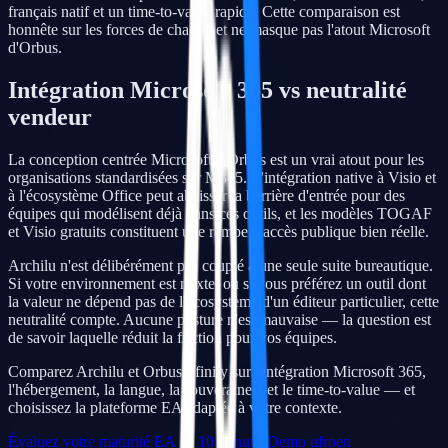
français natif et un time-to-value rapide. Cette comparaison est
honnête sur les forces de chacun et ne masque pas l'atout Microsoft
d'Orbus.
Intégration Microsoft 365 vs neutralité
vendeur
La conception centrée Microsoft d'Orbus est un vrai atout pour les
organisations standardisées sur M365. L'intégration native à Visio et
à l'écosystème Office peut abaisser la barrière d'entrée pour des
équipes qui modélisent déjà dans ces outils, et les modèles TOGAF
et Visio gratuits constituent une rampe d'accès publique bien réelle.
Archilu n'est délibérément pas couplé à une seule suite bureautique.
Si votre environnement est mixte, ou si vous préférez un outil dont
la valeur ne dépend pas de l'écosystème d'un éditeur particulier, cette
neutralité compte. Aucune posture n'est mauvaise — la question est
de savoir laquelle réduit la friction pour vos équipes.
Comparez Archilu et OrbusInfinity sur l'intégration Microsoft 365,
l'hébergement, la langue, la souveraineté et le time-to-value — et
choisissez la plateforme EA adaptée à votre contexte.
Évaluez votre maturité EA en 10 minutes
Demo ufroen