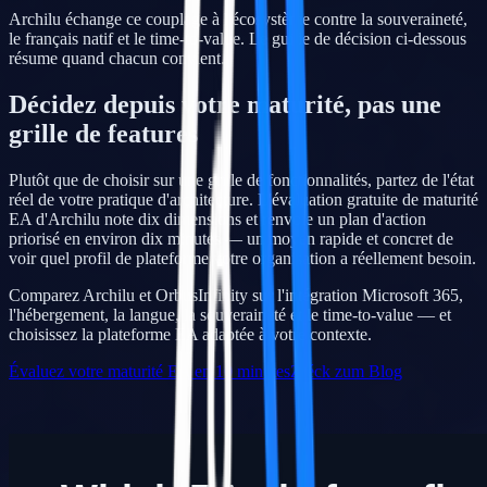
Archilu échange ce couplage à l'écosystème contre la souveraineté,
le français natif et le time-to-value. Le guide de décision ci-dessous
résume quand chacun convient.
Décidez depuis votre maturité, pas une
grille de features
Plutôt que de choisir sur une grille de fonctionnalités, partez de l'état
réel de votre pratique d'architecture. L'évaluation gratuite de maturité
EA d'Archilu note dix dimensions et renvoie un plan d'action
priorisé en environ dix minutes — un moyen rapide et concret de
voir quel profil de plateforme votre organisation a réellement besoin.
Comparez Archilu et OrbusInfinity sur l'intégration Microsoft 365,
l'hébergement, la langue, la souveraineté et le time-to-value — et
choisissez la plateforme EA adaptée à votre contexte.
Évaluez votre maturité EA en 10 minutes
Zréck zum Blog