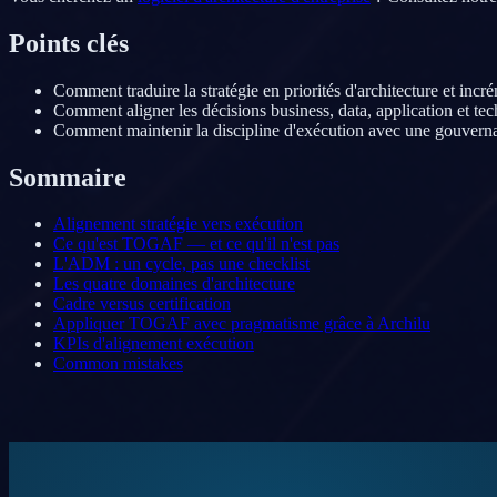
Points clés
Comment traduire la stratégie en priorités d'architecture et incr
Comment aligner les décisions business, data, application et tec
Comment maintenir la discipline d'exécution avec une gouvern
Sommaire
Alignement stratégie vers exécution
Ce qu'est TOGAF — et ce qu'il n'est pas
L'ADM : un cycle, pas une checklist
Les quatre domaines d'architecture
Cadre versus certification
Appliquer TOGAF avec pragmatisme grâce à Archilu
KPIs d'alignement exécution
Common mistakes