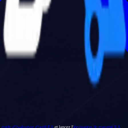
e
guide d'évaluation d'outil EA
et lancez l'
évaluation de maturité EA
.