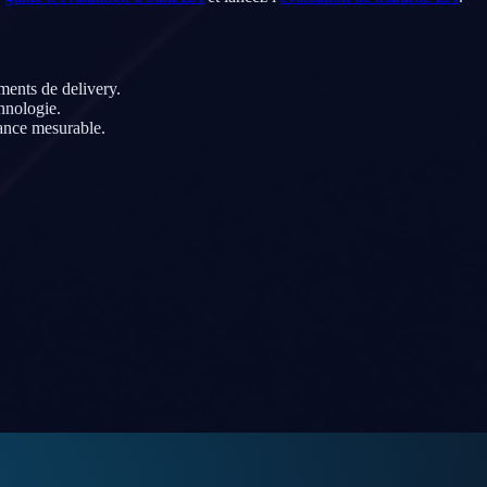
éments de delivery.
hnologie.
ance mesurable.