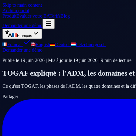
Skip to main content
Archilu portal
Produit
Evaluer votre EA
Tarifs
Blog
Demander une démo
Français
Français
English
Deutsch
Lëtzebuergesch
Demander une démo
Publié le
19 juin 2026
| Mis à jour le
19 juin 2026
|
9
min de lecture
TOGAF expliqué : l'ADM, les domaines et 
Ce qu'est TOGAF, les phases de l'ADM, les quatre domaines et la diffé
Partager