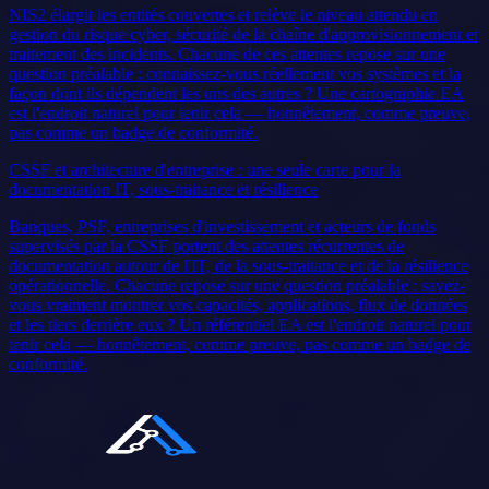
NIS2 élargit les entités couvertes et relève le niveau attendu en
gestion du risque cyber, sécurité de la chaîne d'approvisionnement et
traitement des incidents. Chacune de ces attentes repose sur une
question préalable : connaissez-vous réellement vos systèmes et la
façon dont ils dépendent les uns des autres ? Une cartographie EA
est l'endroit naturel pour tenir cela — honnêtement, comme preuve,
pas comme un badge de conformité.
CSSF et architecture d'entreprise : une seule carte pour la
documentation IT, sous-traitance et résilience
Banques, PSF, entreprises d'investissement et acteurs de fonds
supervisés par la CSSF portent des attentes récurrentes de
documentation autour de l'IT, de la sous-traitance et de la résilience
opérationnelle. Chacune repose sur une question préalable : savez-
vous vraiment montrer vos capacités, applications, flux de données
et les tiers derrière eux ? Un référentiel EA est l'endroit naturel pour
tenir cela — honnêtement, comme preuve, pas comme un badge de
conformité.