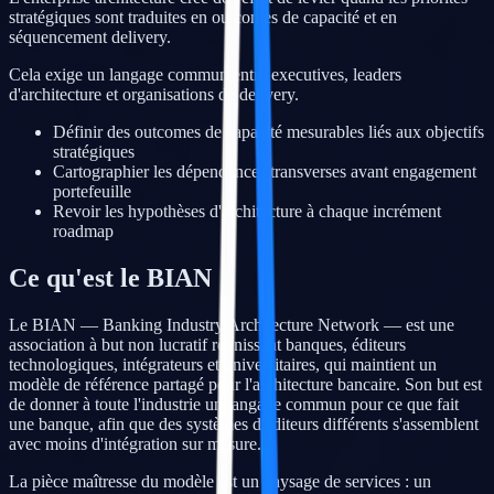
stratégiques sont traduites en outcomes de capacité et en
séquencement delivery.
Cela exige un langage commun entre executives, leaders
d'architecture et organisations de delivery.
Définir des outcomes de capacité mesurables liés aux objectifs
stratégiques
Cartographier les dépendances transverses avant engagement
portefeuille
Revoir les hypothèses d'architecture à chaque incrément
roadmap
Ce qu'est le BIAN
Le BIAN — Banking Industry Architecture Network — est une
association à but non lucratif réunissant banques, éditeurs
technologiques, intégrateurs et universitaires, qui maintient un
modèle de référence partagé pour l'architecture bancaire. Son but est
de donner à toute l'industrie un langage commun pour ce que fait
une banque, afin que des systèmes d'éditeurs différents s'assemblent
avec moins d'intégration sur mesure.
La pièce maîtresse du modèle est un paysage de services : un