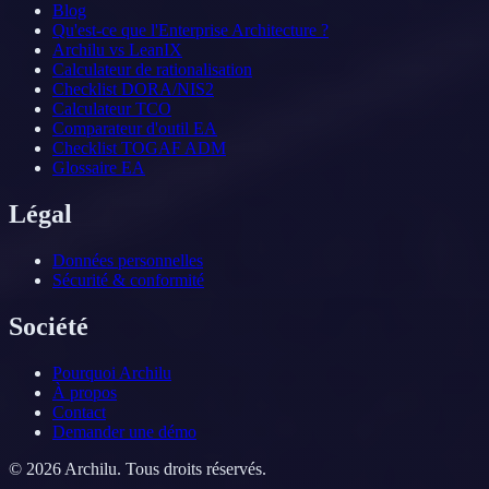
Blog
Qu'est-ce que l'Enterprise Architecture ?
Archilu vs LeanIX
Calculateur de rationalisation
Checklist DORA/NIS2
Calculateur TCO
Comparateur d'outil EA
Checklist TOGAF ADM
Glossaire EA
Légal
Données personnelles
Sécurité & conformité
Société
Pourquoi Archilu
À propos
Contact
Demander une démo
©
2026
Archilu.
Tous droits réservés.