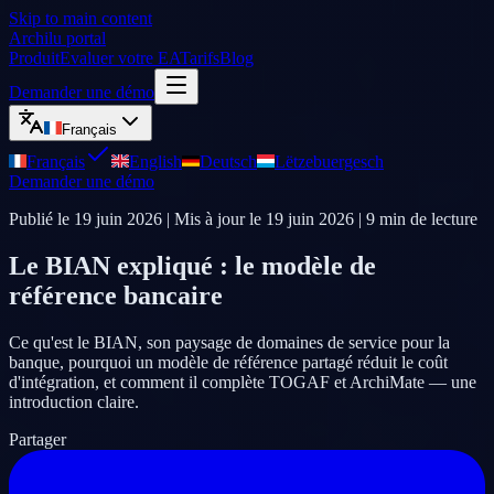
Skip to main content
Archilu portal
Produit
Evaluer votre EA
Tarifs
Blog
Demander une démo
Français
Français
English
Deutsch
Lëtzebuergesch
Demander une démo
Publié le
19 juin 2026
| Mis à jour le
19 juin 2026
|
9
min de lecture
Le BIAN expliqué : le modèle de
référence bancaire
Ce qu'est le BIAN, son paysage de domaines de service pour la
banque, pourquoi un modèle de référence partagé réduit le coût
d'intégration, et comment il complète TOGAF et ArchiMate — une
introduction claire.
Partager