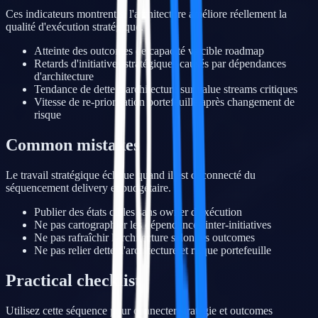
Ces indicateurs montrent si l'architecture améliore réellement la
qualité d'exécution stratégique.
Atteinte des outcomes de capacité vs cible roadmap
Retards d'initiatives stratégiques causés par dépendances
d'architecture
Tendance de dette d'architecture sur value streams critiques
Vitesse de re-priorisation portefeuille après changement de
risque
Common mistakes
Le travail stratégique échoue quand il est déconnecté du
séquencement delivery et budgétaire.
Publier des états cibles sans owner d'exécution
Ne pas cartographier les dépendances inter-initiatives
Ne pas rafraîchir l'architecture selon les outcomes
Ne pas relier dette d'architecture et risque portefeuille
Practical checklist
Utilisez cette séquence pour connecter stratégie et outcomes