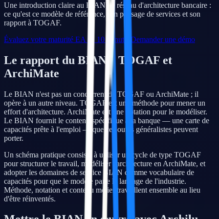
Une introduction claire au BIAN, le réseau d'architecture bancaire :
ce qu'est ce modèle de référence, son paysage de services et son
rapport à TOGAF.
Évaluez votre maturité EA en 10 minutes
Demander une démo
Le rapport du BIAN à TOGAF et
ArchiMate
Le BIAN n'est pas un concurrent de TOGAF ou ArchiMate ; il
opère à un autre niveau. TOGAF est une méthode pour mener un
effort d'architecture. ArchiMate est une notation pour le modéliser.
Le BIAN fournit le contenu spécifique à la banque — une carte de
capacités prête à l'emploi — que ces outils généralistes peuvent
porter.
Un schéma pratique consiste à utiliser un cycle de type TOGAF
pour structurer le travail, modéliser l'architecture en ArchiMate, et
adopter les domaines de service BIAN comme vocabulaire de
capacités pour que le modèle parle le langage de l'industrie.
Méthode, notation et contenu métier travaillent ensemble au lieu
d'être réinventés.