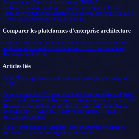
Qu'est-ce que l'Enterprise Architecture ?
TOGAF
expliqué
ArchiMate expliqué
Le Zachman expliqué
Le FEAF
expliqué
Architecture d'entreprise pour les banques
Outil EA pour le
secteur financier
Évaluez votre maturité EA
Comparer les plateformes d'enterprise architecture
Guide de sélection d'un enterprise architecture software
Meilleurs
outils d'enterprise architecture
Comment choisir une plateforme
d'enterprise architecture
Articles liés
Coûts IT et risque fournisseur : une seule carte pour le budget et
DORA
Coûts et risque tiers IT vivent d'habitude dans des tableurs séparés.
Relier applications, fournisseurs et coûts dans un seul modèle révèle
d'un coup concentration, exposition de licences et candidats à la
rationalisation — et produit la preuve qu'attendent les revues
pensées pour DORA.
NIS2 et architecture d'entreprise : cartographier les systèmes et
dépendances que touche la gestion des risques