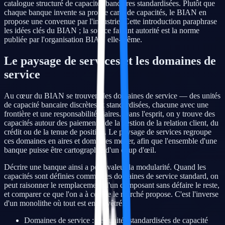
catalogue structuré de capacités bancaires standardisées. Plutôt que
chaque banque invente sa propre carte de capacités, le BIAN en
propose une convenue par l'industrie. Cette introduction paraphrase
les idées clés du BIAN ; la source faisant autorité est la norme
publiée par l'organisation BIAN elle-même.
Le paysage de services et les domaines de
service
Au cœur du BIAN se trouvent les domaines de service — des unités
de capacité bancaire discrètes et standardisées, chacune avec une
frontière et une responsabilité claires. Dans l'esprit, on y trouve des
capacités autour des paiements, de la gestion de la relation client, du
crédit ou de la tenue de position. Le paysage de services regroupe
ces domaines en aires et domaines métier, afin que l'ensemble d'une
banque puisse être cartographié d'un coup d'œil.
Décrire une banque ainsi a pour valeur la modularité. Quand les
capacités sont définies comme des domaines de service standard, on
peut raisonner le remplacement d'un composant sans défaire le reste,
et comparer ce que l'on a à ce que le marché propose. C'est l'inverse
d'un monolithe où tout est enchevêtré.
Domaines de service : des unités standardisées de capacité