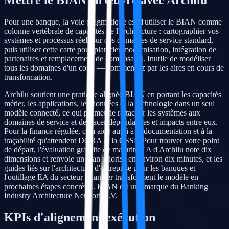
Mettre le BIAN en œuvre avec Archilu
Pour une banque, la voie pragmatique est d'utiliser le BIAN comme
colonne vertébrale de capacités de l'architecture : cartographier vos
systèmes et processus réels sur des domaines de service standard,
puis utiliser cette carte pour planifier modernisation, intégration de
partenaires et remplacement de composants. Inutile de modéliser
tous les domaines d'un coup — commencez par les aires en cours de
transformation.
Archilu soutient une pratique alignée BIAN en portant les capacités
métier, les applications, les données et la technologie dans un seul
modèle connecté, ce qui permet de rattacher les systèmes aux
domaines de service et de tracer dépendances et impacts entre eux.
Pour la finance régulée, cela aide aussi à la documentation et à la
traçabilité qu'attendent DORA et la CSSF. Pour trouver votre point
de départ, l'évaluation gratuite de maturité EA d'Archilu note dix
dimensions et renvoie un plan priorisé en environ dix minutes, et les
guides liés sur l'architecture d'entreprise pour les banques et
l'outillage EA du secteur financier transforment le modèle en
prochaines étapes concrètes. BIAN est une marque du Banking
Industry Architecture Network e.V.
KPIs d'alignement exécution