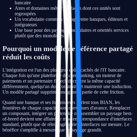
bancaire
Aires et domaines métier : la façon dont ces unités sont
regroupées
Un vocabulaire commun partagé entre banques, éditeurs et
intégrateurs
Une base pour des paysages modulaires et orientés services
plutôt que des monolithes
Pourquoi un modèle de référence partagé
réduit les coûts
L'intégration est l'un des plus gros coûts cachés de l'IT bancaire.
Chaque fois qu'une plateforme de core banking, un moteur de
paiements et un partenaire fintech décrivent la même capacité
différemment, quelqu'un doit construire et maintenir une traduction.
Un modèle partagé supprime une grande partie de cette friction.
Quand une banque et ses fournisseurs parlent tous BIAN, les
frontières de chaque capacité sont convenues d'avance. Remplacer
un composant, intégrer un partenaire ou assembler un paysage best-
of-breed devient une affaire de mise en correspondance d'interfaces
standard, plutôt que de rétro-ingénierie d'interfaces sur mesure. Le
bénéfice s'amplifie à mesure que le paysage grandit.